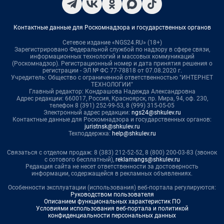
Контактные данные для Роскомнадзора и государственных органов
Сетевое издание «NGS24.RU» (18+)
Зарегистрировано Федеральной службой по надзору в сфере связи,
информационных технологий и массовых коммуникаций
(Роскомнадзор). Регистрационный номер и дата принятия решения о
регистрации - ЭЛ № ФС 77-78818 от 07.08.2020 г.
Учредитель: Общество с ограниченной ответственностью "ИНТЕРНЕТ
ТЕХНОЛОГИИ"
Главный редактор: Кондрашова Надежда Александровна
Адрес редакции: 660017, Россия, Красноярск, пр. Мира, 94, оф. 230,
телефон 8 (391) 252-99-53, 8 (999) 315-05-05
Электронный адрес редакции:
ngs24@shkulev.ru
Контактные данные для Роскомнадзора и государственных органов:
juristnsk@shkulev.ru
Техподдержка:
help@shkulev.ru
Связаться с отделом продаж: 8 (383) 212-52-52, 8 (800) 200-03-83 (звонок
с сотового бесплатный),
reklamangs@shkulev.ru
Редакция сайта не несет ответственности за достоверность
информации, содержащейся в рекламных объявлениях.
Особенности эксплуатации (использования) веб-портала регулируются:
Руководством пользователя
Описанием функциональных характеристик ПО
Условиями использования веб-портала и политикой
конфиденциальности персональных данных