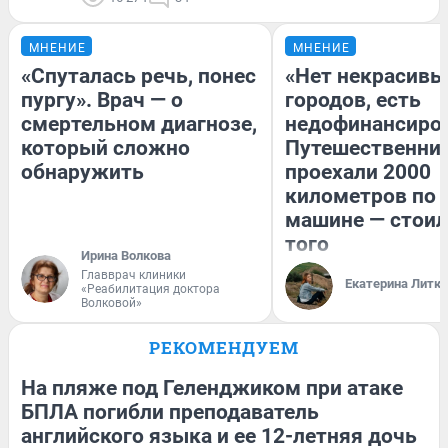
МНЕНИЕ
МНЕНИЕ
«Спуталась речь, понес
«Нет некрасивы
пургу». Врач — о
городов, есть
смертельном диагнозе,
недофинансиро
который сложно
Путешественни
обнаружить
проехали 2000
километров по 
машине — стоил
того
Ирина Волкова
Главврач клиники
Екатерина Литк
«Реабилитация доктора
Волковой»
РЕКОМЕНДУЕМ
На пляже под Геленджиком при атаке
БПЛА погибли преподаватель
английского языка и ее 12-летняя дочь