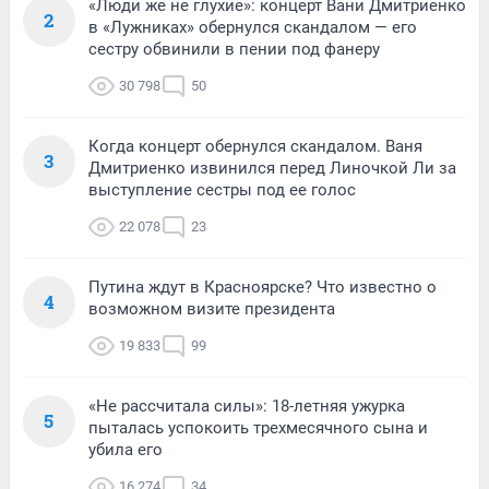
«Люди же не глухие»: концерт Вани Дмитриенко
2
в «Лужниках» обернулся скандалом — его
сестру обвинили в пении под фанеру
30 798
50
Когда концерт обернулся скандалом. Ваня
3
Дмитриенко извинился перед Линочкой Ли за
выступление сестры под ее голос
22 078
23
Путина ждут в Красноярске? Что известно о
4
возможном визите президента
19 833
99
«Не рассчитала силы»: 18-летняя ужурка
5
пыталась успокоить трехмесячного сына и
убила его
16 274
34