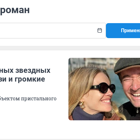
 роман
Примен
ьных звездных
зи и громкие
бъектом пристального