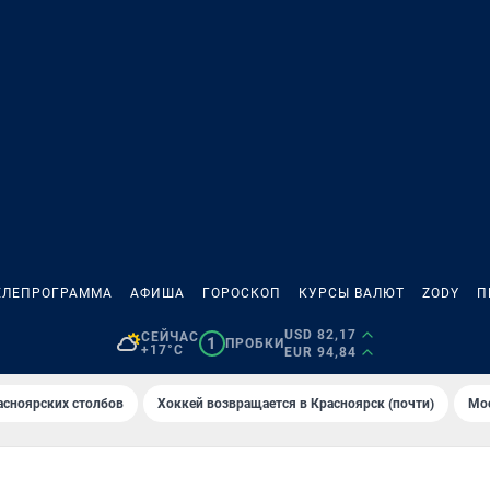
ЕЛЕПРОГРАММА
АФИША
ГОРОСКОП
КУРСЫ ВАЛЮТ
ZODY
П
USD 82,17
СЕЙЧАС
1
ПРОБКИ
+17°C
EUR 94,84
асноярских столбов
Хоккей возвращается в Красноярск (почти)
Мос