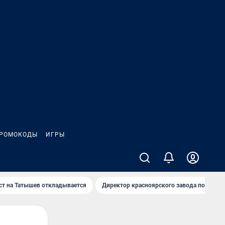
РОМОКОДЫ
ИГРЫ
т на Татышев откладывается
Директор красноярского завода под сан