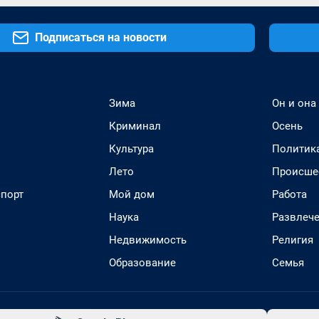
Подписаться на новости
Зима
Он и она
Криминал
Осень
Культура
Политик
Лето
Происше
спорт
Мой дом
Работа
Наука
Развлеч
Недвижимость
Религия
Образование
Семья