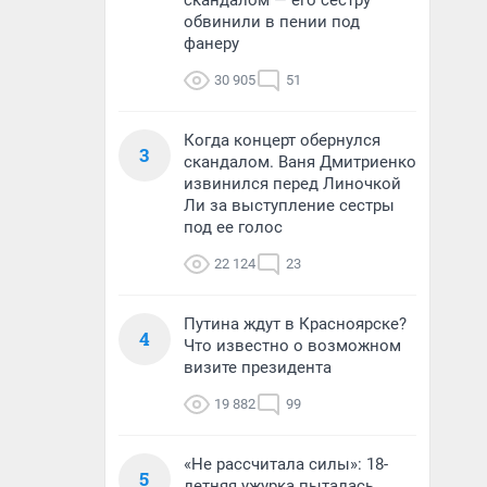
скандалом — его сестру
обвинили в пении под
фанеру
30 905
51
Когда концерт обернулся
3
скандалом. Ваня Дмитриенко
извинился перед Линочкой
Ли за выступление сестры
под ее голос
22 124
23
Путина ждут в Красноярске?
4
Что известно о возможном
визите президента
19 882
99
«Не рассчитала силы»: 18-
5
летняя ужурка пыталась