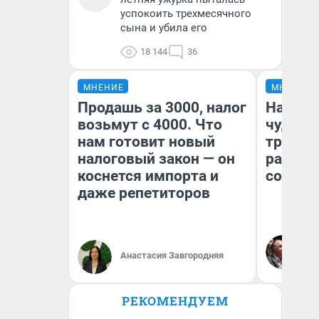
успокоить трехмесячного
сына и убила его
18 144
36
МНЕНИЕ
МНЕНИЕ
Продашь за 3000, налог
Наслед
возьмут с 4000. Что
чудом 
нам готовит новый
трансп
налоговый закон — он
разнес
коснется импорта и
советс
даже репетиторов
Ол
Бл
Анастасия Завгородняя
вл
би
РЕКОМЕНДУЕМ