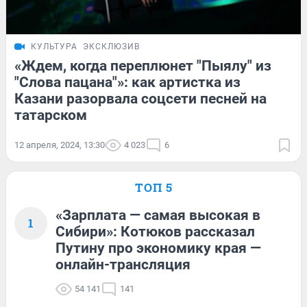
КУЛЬТУРА
ЭКСКЛЮЗИВ
«Ждем, когда переплюнет "Пыялу" из
"Слова пацана"»: как артистка из
Казани разорвала соцсети песней на
татарском
12 апреля, 2024, 13:30
4 023
6
ТОП 5
«Зарплата — самая высокая в
1
Сибири»: Котюков рассказал
Путину про экономику края —
онлайн-трансляция
54 141
141