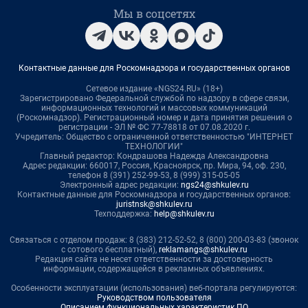
Мы в соцсетях
Контактные данные для Роскомнадзора и государственных органов
Сетевое издание «NGS24.RU» (18+)
Зарегистрировано Федеральной службой по надзору в сфере связи,
информационных технологий и массовых коммуникаций
(Роскомнадзор). Регистрационный номер и дата принятия решения о
регистрации - ЭЛ № ФС 77-78818 от 07.08.2020 г.
Учредитель: Общество с ограниченной ответственностью "ИНТЕРНЕТ
ТЕХНОЛОГИИ"
Главный редактор: Кондрашова Надежда Александровна
Адрес редакции: 660017, Россия, Красноярск, пр. Мира, 94, оф. 230,
телефон 8 (391) 252-99-53, 8 (999) 315-05-05
Электронный адрес редакции:
ngs24@shkulev.ru
Контактные данные для Роскомнадзора и государственных органов:
juristnsk@shkulev.ru
Техподдержка:
help@shkulev.ru
Связаться с отделом продаж: 8 (383) 212-52-52, 8 (800) 200-03-83 (звонок
с сотового бесплатный),
reklamangs@shkulev.ru
Редакция сайта не несет ответственности за достоверность
информации, содержащейся в рекламных объявлениях.
Особенности эксплуатации (использования) веб-портала регулируются:
Руководством пользователя
Описанием функциональных характеристик ПО