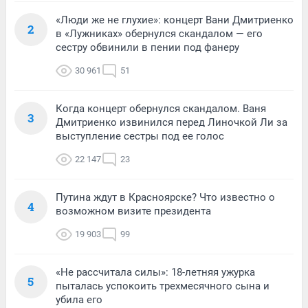
«Люди же не глухие»: концерт Вани Дмитриенко
2
в «Лужниках» обернулся скандалом — его
сестру обвинили в пении под фанеру
30 961
51
Когда концерт обернулся скандалом. Ваня
3
Дмитриенко извинился перед Линочкой Ли за
выступление сестры под ее голос
22 147
23
Путина ждут в Красноярске? Что известно о
4
возможном визите президента
19 903
99
«Не рассчитала силы»: 18-летняя ужурка
5
пыталась успокоить трехмесячного сына и
убила его