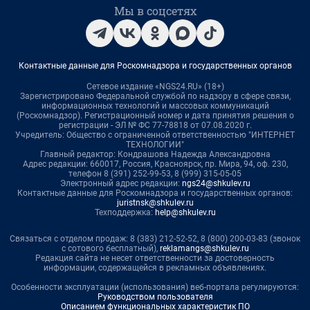
Мы в соцсетях
Контактные данные для Роскомнадзора и государственных органов
Сетевое издание «NGS24.RU» (18+)
Зарегистрировано Федеральной службой по надзору в сфере связи,
информационных технологий и массовых коммуникаций
(Роскомнадзор). Регистрационный номер и дата принятия решения о
регистрации - ЭЛ № ФС 77-78818 от 07.08.2020 г.
Учредитель: Общество с ограниченной ответственностью "ИНТЕРНЕТ
ТЕХНОЛОГИИ"
Главный редактор: Кондрашова Надежда Александровна
Адрес редакции: 660017, Россия, Красноярск, пр. Мира, 94, оф. 230,
телефон 8 (391) 252-99-53, 8 (999) 315-05-05
Электронный адрес редакции:
ngs24@shkulev.ru
Контактные данные для Роскомнадзора и государственных органов:
juristnsk@shkulev.ru
Техподдержка:
help@shkulev.ru
Связаться с отделом продаж: 8 (383) 212-52-52, 8 (800) 200-03-83 (звонок
с сотового бесплатный),
reklamangs@shkulev.ru
Редакция сайта не несет ответственности за достоверность
информации, содержащейся в рекламных объявлениях.
Особенности эксплуатации (использования) веб-портала регулируются:
Руководством пользователя
Описанием функциональных характеристик ПО