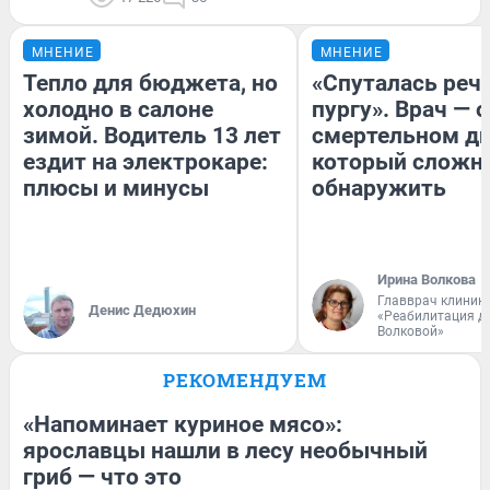
МНЕНИЕ
МНЕНИЕ
Тепло для бюджета, но
«Спуталась речь
холодно в салоне
пургу». Врач — о
зимой. Водитель 13 лет
смертельном ди
ездит на электрокаре:
который сложн
плюсы и минусы
обнаружить
Ирина Волкова
Главврач клиник
Денис Дедюхин
«Реабилитация д
Волковой»
РЕКОМЕНДУЕМ
«Напоминает куриное мясо»:
ярославцы нашли в лесу необычный
гриб — что это