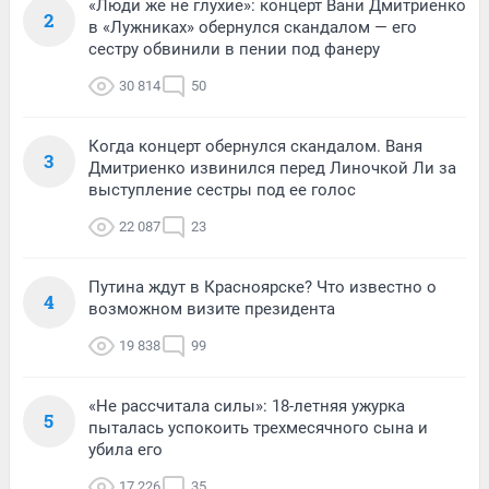
«Люди же не глухие»: концерт Вани Дмитриенко
2
в «Лужниках» обернулся скандалом — его
сестру обвинили в пении под фанеру
30 814
50
Когда концерт обернулся скандалом. Ваня
3
Дмитриенко извинился перед Линочкой Ли за
выступление сестры под ее голос
22 087
23
Путина ждут в Красноярске? Что известно о
4
возможном визите президента
19 838
99
«Не рассчитала силы»: 18-летняя ужурка
5
пыталась успокоить трехмесячного сына и
убила его
17 226
35