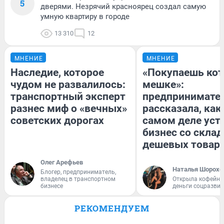
5
дверями. Незрячий красноярец создал самую
умную квартиру в городе
13 310
12
МНЕНИЕ
МНЕНИЕ
Наследие, которое
«Покупаешь кот
чудом не развалилось:
мешке»:
транспортный эксперт
предпринимате
разнес миф о «вечных»
рассказала, как
советских дорогах
самом деле уст
бизнес со скла
дешевых товар
Олег Арефьев
Наталья Шорохо
Блогер, предприниматель,
владелец в транспортном
Открыла кофейну
бизнесе
деньги соцразви
РЕКОМЕНДУЕМ