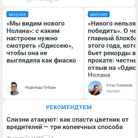
МНЕНИЕ
МНЕНИЕ
«Мы видим нового
«Никого нельзя
Нолана»: с каким
победить». О ч
настроем нужно
главный блокба
смотреть «Одиссею»,
этого года, кот
чтобы она не
бьет рекорды в
выглядела как фиаско
прокате: честн
отзыв на «Одис
Нолана
Стас Соколов
Надежда Губарь
Эксперт
РЕКОМЕНДУЕМ
Слизни атакуют: как спасти цветник от
вредителей — три копеечных способа
20 часов
14 944
6