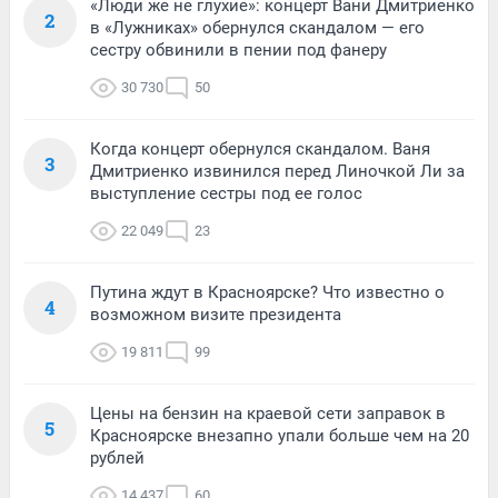
«Люди же не глухие»: концерт Вани Дмитриенко
2
в «Лужниках» обернулся скандалом — его
сестру обвинили в пении под фанеру
30 730
50
Когда концерт обернулся скандалом. Ваня
3
Дмитриенко извинился перед Линочкой Ли за
выступление сестры под ее голос
22 049
23
Путина ждут в Красноярске? Что известно о
4
возможном визите президента
19 811
99
Цены на бензин на краевой сети заправок в
5
Красноярске внезапно упали больше чем на 20
рублей
14 437
60