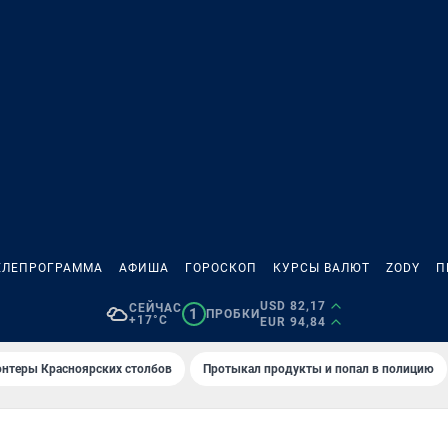
ЕЛЕПРОГРАММА
АФИША
ГОРОСКОП
КУРСЫ ВАЛЮТ
ZODY
П
USD 82,17
СЕЙЧАС
1
ПРОБКИ
+17°C
EUR 94,84
онтеры Красноярских столбов
Протыкал продукты и попал в полицию