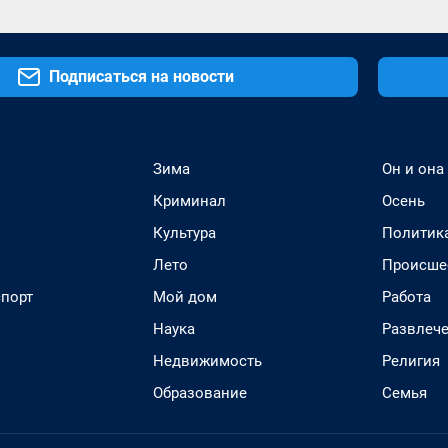
Подписаться на новости
Зима
Он и она
Криминал
Осень
Культура
Политик
Лето
Происше
спорт
Мой дом
Работа
Наука
Развлеч
Недвижимость
Религия
Образование
Семья