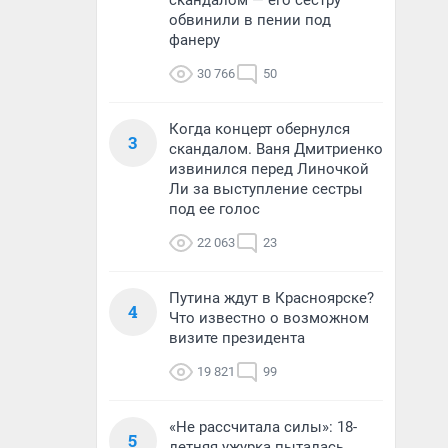
скандалом — его сестру
обвинили в пении под
фанеру
30 766
50
Когда концерт обернулся
3
скандалом. Ваня Дмитриенко
извинился перед Линочкой
Ли за выступление сестры
под ее голос
22 063
23
Путина ждут в Красноярске?
4
Что известно о возможном
визите президента
19 821
99
«Не рассчитала силы»: 18-
5
летняя ужурка пыталась