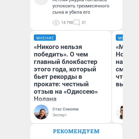
успокоить трехмесячного
сына и убила его
14 798
31
МНЕНИЕ
МНЕНИЕ
«Никого нельзя
«Мы ви
победить». О чем
Нолана
главный блокбастер
настро
этого года, который
смотре
бьет рекорды в
чтобы 
прокате: честный
выгляд
отзыв на «Одиссею»
Нолана
Стас Соколов
На
Эксперт
РЕКОМЕНДУЕМ