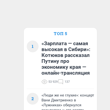
ТОП 5
«Зарплата — самая
1
высокая в Сибири»:
Котюков рассказал
Путину про
экономику края —
онлайн-трансляция
53 929
137
«Люди же не глухие»: концерт
2
Вани Дмитриенко в
«Лужниках» обернулся