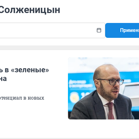
н Солженицын
Примен
 в «зеленые»
на
потенциал в новых