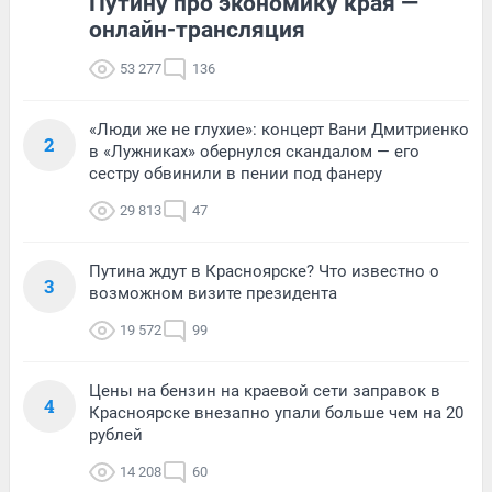
Путину про экономику края —
онлайн-трансляция
53 277
136
«Люди же не глухие»: концерт Вани Дмитриенко
2
в «Лужниках» обернулся скандалом — его
сестру обвинили в пении под фанеру
29 813
47
Путина ждут в Красноярске? Что известно о
3
возможном визите президента
19 572
99
Цены на бензин на краевой сети заправок в
4
Красноярске внезапно упали больше чем на 20
рублей
14 208
60