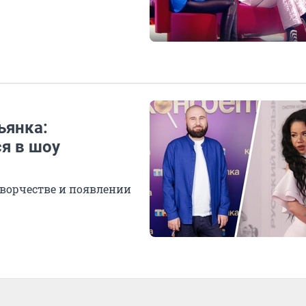
ьянка:
ся в шоу
творчестве и появлении