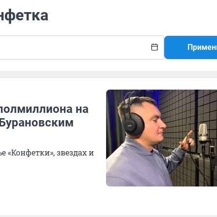
нфетка
Примен
 полмиллиона на
 «Бурановским
 «Конфетки», звездах и