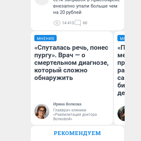
внезапно упали больше чем
на 20 рублей
14 413
60
МНЕНИЕ
МНЕНИЕ
«Спуталась речь, понес
«Покуп
пургу». Врач — о
мешке»
смертельном диагнозе,
предпр
который сложно
рассказ
обнаружить
самом 
бизнес
дешевы
Ирина Волкова
На
Главврач клиники
«Реабилитация доктора
От
Волковой»
де
РЕКОМЕНДУЕМ