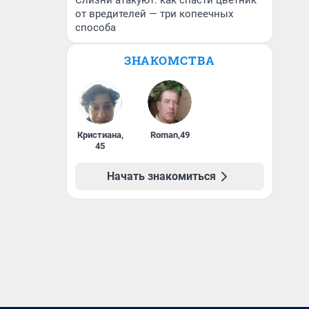
Слизни атакуют: как спасти цветник
от вредителей — три копеечных
способа
ЗНАКОМСТВА
Кристиана
,
Roman
,
49
45
Начать знакомиться