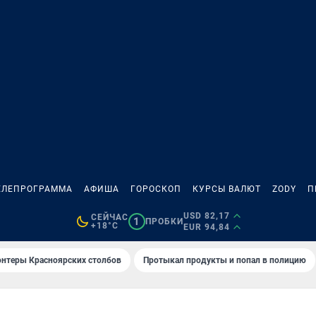
ЕЛЕПРОГРАММА
АФИША
ГОРОСКОП
КУРСЫ ВАЛЮТ
ZODY
П
USD 82,17
СЕЙЧАС
1
ПРОБКИ
+18°C
EUR 94,84
онтеры Красноярских столбов
Протыкал продукты и попал в полицию