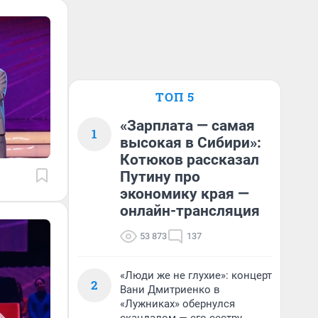
ТОП 5
«Зарплата — самая
1
высокая в Сибири»:
Котюков рассказал
Путину про
экономику края —
онлайн-трансляция
53 873
137
«Люди же не глухие»: концерт
2
Вани Дмитриенко в
«Лужниках» обернулся