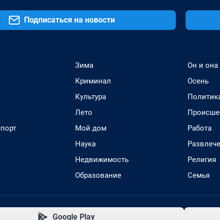
Подписаться на новости
Зима
Он и она
Криминал
Осень
Культура
Политик
Лето
Происше
спорт
Мой дом
Работа
Наука
Развлеч
Недвижимость
Религия
Образование
Семья
Google Play