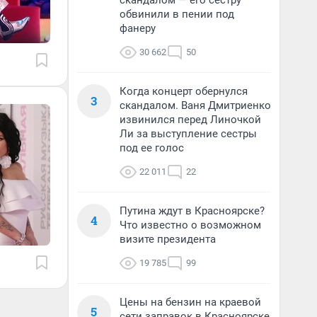
скандалом — его сестру
обвинили в пении под
фанеру
30 662
50
Когда концерт обернулся
3
скандалом. Ваня Дмитриенко
извинился перед Линочкой
Ли за выступление сестры
под ее голос
22 011
22
Путина ждут в Красноярске?
4
Что известно о возможном
визите президента
19 785
99
Цены на бензин на краевой
5
сети заправок в Красноярске