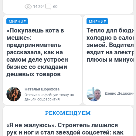
14 294
60
МНЕНИЕ
МНЕНИЕ
«Покупаешь кота в
Тепло для бюдж
мешке»:
холодно в сало
предприниматель
зимой. Водитель
рассказала, как на
ездит на электр
самом деле устроен
плюсы и минус
бизнес со складами
дешевых товаров
Наталья Шорохова
Денис Дедюхин
Открыла кофейную точку на
деньги соцразвития
РЕКОМЕНДУЕМ
«Я не жалуюсь». Строитель лишился
рук и ног и стал звездой соцсетей: как