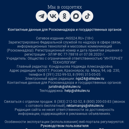
Мы в соцсетях
Контактные данные для Роскомнадзора и государственных органов
Сетевое издание «NGS24.RU» (18+)
Зарегистрировано Федеральной службой по надзору в сфере связи,
информационных технологий и массовых коммуникаций
(Роскомнадзор). Регистрационный номер и дата принятия решения о
регистрации - ЭЛ № ФС 77-78818 от 07.08.2020 г.
Учредитель: Общество с ограниченной ответственностью "ИНТЕРНЕТ
ТЕХНОЛОГИИ"
Главный редактор: Кондрашова Надежда Александровна
Адрес редакции: 660017, Россия, Красноярск, пр. Мира, 94, оф. 230,
телефон 8 (391) 252-99-53, 8 (999) 315-05-05
Электронный адрес редакции:
ngs24@shkulev.ru
Контактные данные для Роскомнадзора и государственных органов:
juristnsk@shkulev.ru
Техподдержка:
help@shkulev.ru
Связаться с отделом продаж: 8 (383) 212-52-52, 8 (800) 200-03-83 (звонок
с сотового бесплатный),
reklamangs@shkulev.ru
Редакция сайта не несет ответственности за достоверность
информации, содержащейся в рекламных объявлениях.
Особенности эксплуатации (использования) веб-портала регулируются:
Руководством пользователя