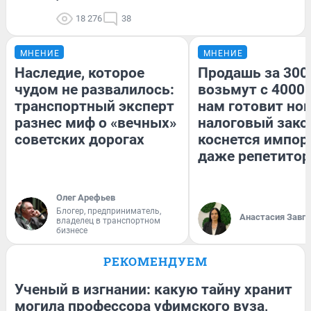
18 276
38
МНЕНИЕ
МНЕНИЕ
Наследие, которое
Продашь за 3000
чудом не развалилось:
возьмут с 4000.
транспортный эксперт
нам готовит но
разнес миф о «вечных»
налоговый зако
советских дорогах
коснется импор
даже репетитор
Олег Арефьев
Блогер, предприниматель,
Анастасия Завг
владелец в транспортном
бизнесе
РЕКОМЕНДУЕМ
Ученый в изгнании: какую тайну хранит
могила профессора уфимского вуза,