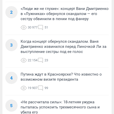
«Люди же не глухие»: концерт Вани Дмитриенко
2
в «Лужниках» обернулся скандалом — его
сестру обвинили в пении под фанеру
30 977
51
Когда концерт обернулся скандалом. Ваня
3
Дмитриенко извинился перед Линочкой Ли за
выступление сестры под ее голос
22 154
23
Путина ждут в Красноярске? Что известно о
4
возможном визите президента
19 907
99
«Не рассчитала силы»: 18-летняя ужурка
5
пыталась успокоить трехмесячного сына и
убила его