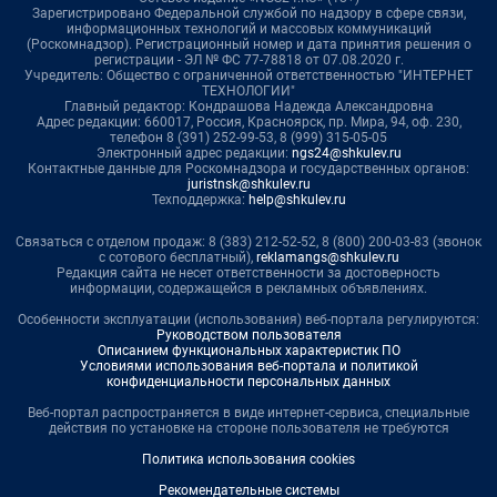
Зарегистрировано Федеральной службой по надзору в сфере связи,
информационных технологий и массовых коммуникаций
(Роскомнадзор). Регистрационный номер и дата принятия решения о
регистрации - ЭЛ № ФС 77-78818 от 07.08.2020 г.
Учредитель: Общество с ограниченной ответственностью "ИНТЕРНЕТ
ТЕХНОЛОГИИ"
Главный редактор: Кондрашова Надежда Александровна
Адрес редакции: 660017, Россия, Красноярск, пр. Мира, 94, оф. 230,
телефон 8 (391) 252-99-53, 8 (999) 315-05-05
Электронный адрес редакции:
ngs24@shkulev.ru
Контактные данные для Роскомнадзора и государственных органов:
juristnsk@shkulev.ru
Техподдержка:
help@shkulev.ru
Связаться с отделом продаж: 8 (383) 212-52-52, 8 (800) 200-03-83 (звонок
с сотового бесплатный),
reklamangs@shkulev.ru
Редакция сайта не несет ответственности за достоверность
информации, содержащейся в рекламных объявлениях.
Особенности эксплуатации (использования) веб-портала регулируются:
Руководством пользователя
Описанием функциональных характеристик ПО
Условиями использования веб-портала и политикой
конфиденциальности персональных данных
Веб-портал распространяется в виде интернет-сервиса, специальные
действия по установке на стороне пользователя не требуются
Политика использования cookies
Рекомендательные системы