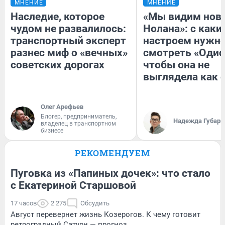
МНЕНИЕ
МНЕНИЕ
Наследие, которое
«Мы видим нов
чудом не развалилось:
Нолана»: с каки
транспортный эксперт
настроем нужн
разнес миф о «вечных»
смотреть «Одис
советских дорогах
чтобы она не
выглядела как 
Олег Арефьев
Блогер, предприниматель,
Надежда Губарь
владелец в транспортном
бизнесе
РЕКОМЕНДУЕМ
Пуговка из «Папиных дочек»: что стало
с Екатериной Старшовой
17 часов
2 275
Обсудить
Август перевернет жизнь Козерогов. К чему готовит
ретроградный Сатурн — прогноз