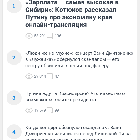
«Зарплата — самая высокая в
1
Сибири»: Котюков рассказал
Путину про экономику края —
онлайн-трансляция
53 291
136
«Люди же не глухие»: концерт Вани Дмитриенко
2
в «Лужниках» обернулся скандалом — его
сестру обвинили в пении под фанеру
29 844
47
Путина ждут в Красноярске? Что известно о
3
возможном визите президента
19 579
99
Когда концерт обернулся скандалом. Ваня
4
Дмитриенко извинился перед Линочкой Ли за