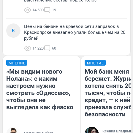
выступление сестры под ее голос
14 500
19
Цены на бензин на краевой сети заправок в
5
Красноярске внезапно упали больше чем на 20
рублей
14 220
60
МНЕНИЕ
МНЕНИЕ
«Мы видим нового
Мой банк меня
Нолана»: с каким
бережет. Журн
настроем нужно
хотела снять 20
смотреть «Одиссею»,
тысяч, чтобы п
чтобы она не
кредит, — к ней
выглядела как фиаско
приехала служб
безопасности
Ксения Владими