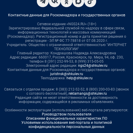
Контактные данные для Роскомнадзора и государственных органов
Сетевое издание «NGS24.RU» (18+)
Зарегистрировано Федеральной службой по надзору в сфере связи,
информационных технологий и массовых коммуникаций
(Роскомнадзор). Регистрационный номер и дата принятия решения о
регистрации - ЭЛ № ФС 77-78818 от 07.08.2020 г.
Учредитель: Общество с ограниченной ответственностью "ИНТЕРНЕТ
ТЕХНОЛОГИИ"
Главный редактор: Кондрашова Надежда Александровна
Адрес редакции: 660017, Россия, Красноярск, пр. Мира, 94, оф. 230,
телефон 8 (391) 252-99-53, 8 (999) 315-05-05
Электронный адрес редакции:
ngs24@shkulev.ru
Контактные данные для Роскомнадзора и государственных органов:
juristnsk@shkulev.ru
Техподдержка:
help@shkulev.ru
Связаться с отделом продаж: 8 (383) 212-52-52, 8 (800) 200-03-83 (звонок
с сотового бесплатный),
reklamangs@shkulev.ru
Редакция сайта не несет ответственности за достоверность
информации, содержащейся в рекламных объявлениях.
Особенности эксплуатации (использования) веб-портала регулируются:
Руководством пользователя
Описанием функциональных характеристик ПО
Условиями использования веб-портала и политикой
конфиденциальности персональных данных