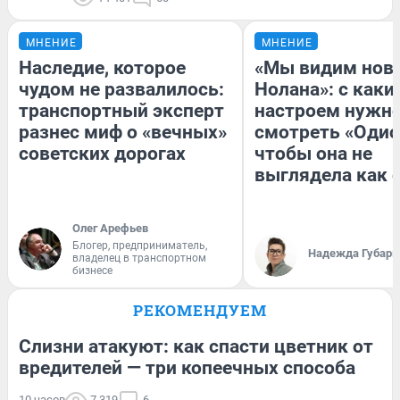
МНЕНИЕ
МНЕНИЕ
Наследие, которое
«Мы видим нов
чудом не развалилось:
Нолана»: с каки
транспортный эксперт
настроем нужн
разнес миф о «вечных»
смотреть «Одис
советских дорогах
чтобы она не
выглядела как 
Олег Арефьев
Блогер, предприниматель,
Надежда Губарь
владелец в транспортном
бизнесе
РЕКОМЕНДУЕМ
Слизни атакуют: как спасти цветник от
вредителей — три копеечных способа
10 часов
7 319
6