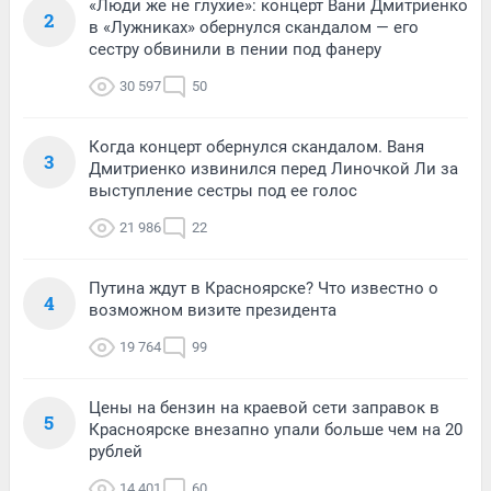
«Люди же не глухие»: концерт Вани Дмитриенко
2
в «Лужниках» обернулся скандалом — его
сестру обвинили в пении под фанеру
30 597
50
Когда концерт обернулся скандалом. Ваня
3
Дмитриенко извинился перед Линочкой Ли за
выступление сестры под ее голос
21 986
22
Путина ждут в Красноярске? Что известно о
4
возможном визите президента
19 764
99
Цены на бензин на краевой сети заправок в
5
Красноярске внезапно упали больше чем на 20
рублей
14 401
60