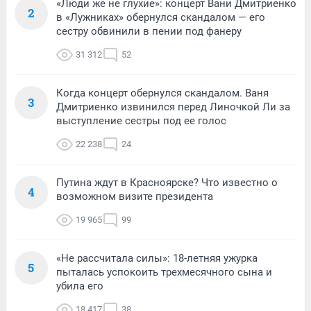
«Люди же не глухие»: концерт Вани Дмитриенко
2
в «Лужниках» обернулся скандалом — его
сестру обвинили в пении под фанеру
31 312
52
Когда концерт обернулся скандалом. Ваня
3
Дмитриенко извинился перед Линочкой Ли за
выступление сестры под ее голос
22 238
24
Путина ждут в Красноярске? Что известно о
4
возможном визите президента
19 965
99
«Не рассчитала силы»: 18-летняя ужурка
5
пыталась успокоить трехмесячного сына и
убила его
18 417
38