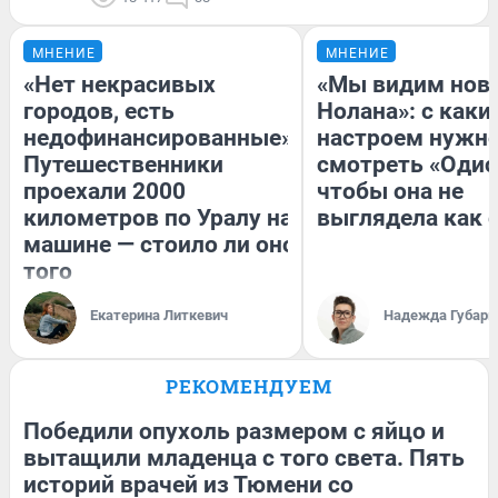
МНЕНИЕ
МНЕНИЕ
«Нет некрасивых
«Мы видим нов
городов, есть
Нолана»: с каки
недофинансированные».
настроем нужн
Путешественники
смотреть «Одис
проехали 2000
чтобы она не
километров по Уралу на
выглядела как 
машине — стоило ли оно
того
Екатерина Литкевич
Надежда Губарь
РЕКОМЕНДУЕМ
Победили опухоль размером с яйцо и
вытащили младенца с того света. Пять
историй врачей из Тюмени со