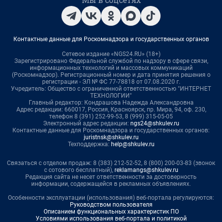
Контактные данные для Роскомнадзора и государственных органов
Сетевое издание «NGS24.RU» (18+)
Зарегистрировано Федеральной службой по надзору в сфере связи,
информационных технологий и массовых коммуникаций
(Роскомнадзор). Регистрационный номер и дата принятия решения о
регистрации - ЭЛ № ФС 77-78818 от 07.08.2020 г.
Учредитель: Общество с ограниченной ответственностью "ИНТЕРНЕТ
ТЕХНОЛОГИИ"
Главный редактор: Кондрашова Надежда Александровна
Адрес редакции: 660017, Россия, Красноярск, пр. Мира, 94, оф. 230,
телефон 8 (391) 252-99-53, 8 (999) 315-05-05
Электронный адрес редакции:
ngs24@shkulev.ru
Контактные данные для Роскомнадзора и государственных органов:
juristnsk@shkulev.ru
Техподдержка:
help@shkulev.ru
Связаться с отделом продаж: 8 (383) 212-52-52, 8 (800) 200-03-83 (звонок
с сотового бесплатный),
reklamangs@shkulev.ru
Редакция сайта не несет ответственности за достоверность
информации, содержащейся в рекламных объявлениях.
Особенности эксплуатации (использования) веб-портала регулируются:
Руководством пользователя
Описанием функциональных характеристик ПО
Условиями использования веб-портала и политикой