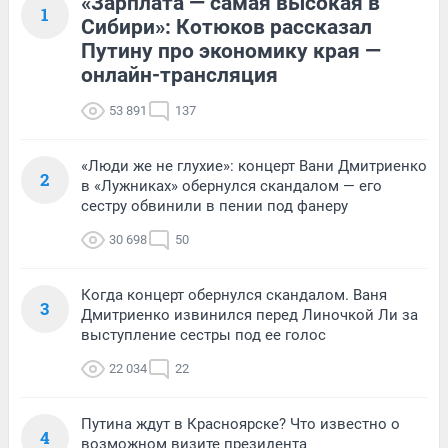
«Зарплата — самая высокая в
1
Сибири»: Котюков рассказал
Путину про экономику края —
онлайн-трансляция
53 891
137
«Люди же не глухие»: концерт Вани Дмитриенко
2
в «Лужниках» обернулся скандалом — его
сестру обвинили в пении под фанеру
30 698
50
Когда концерт обернулся скандалом. Ваня
3
Дмитриенко извинился перед Линочкой Ли за
выступление сестры под ее голос
22 034
22
Путина ждут в Красноярске? Что известно о
4
возможном визите президента