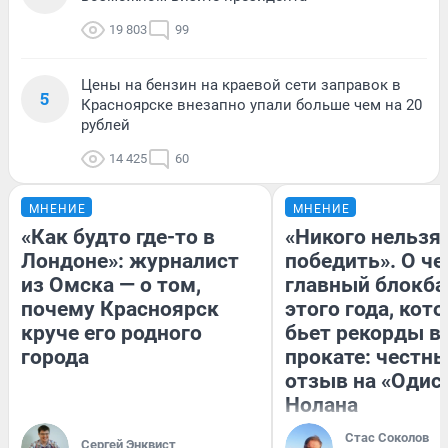
19 803
99
Цены на бензин на краевой сети заправок в
5
Красноярске внезапно упали больше чем на 20
рублей
14 425
60
МНЕНИЕ
МНЕНИЕ
«Как будто где-то в
«Никого нельзя
Лондоне»: журналист
победить». О ч
из Омска — о том,
главный блокба
почему Красноярск
этого года, кот
круче его родного
бьет рекорды в
города
прокате: честн
отзыв на «Одис
Нолана
Стас Соколов
Сергей Энквист