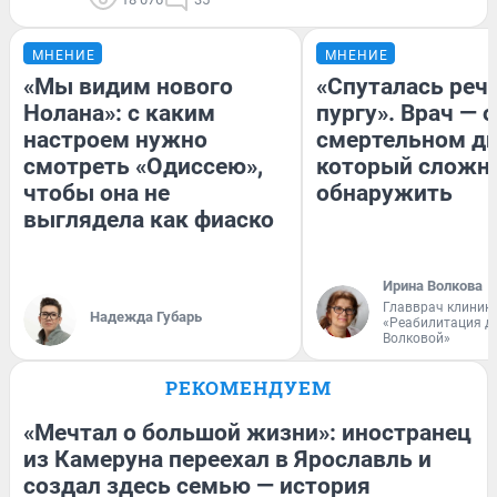
МНЕНИЕ
МНЕНИЕ
«Мы видим нового
«Спуталась речь
Нолана»: с каким
пургу». Врач — о
настроем нужно
смертельном ди
смотреть «Одиссею»,
который сложн
чтобы она не
обнаружить
выглядела как фиаско
Ирина Волкова
Главврач клиник
Надежда Губарь
«Реабилитация д
Волковой»
РЕКОМЕНДУЕМ
«Мечтал о большой жизни»: иностранец
из Камеруна переехал в Ярославль и
создал здесь семью — история