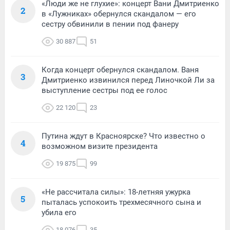
«Люди же не глухие»: концерт Вани Дмитриенко
2
в «Лужниках» обернулся скандалом — его
сестру обвинили в пении под фанеру
30 887
51
Когда концерт обернулся скандалом. Ваня
3
Дмитриенко извинился перед Линочкой Ли за
выступление сестры под ее голос
22 120
23
Путина ждут в Красноярске? Что известно о
4
возможном визите президента
19 875
99
«Не рассчитала силы»: 18-летняя ужурка
5
пыталась успокоить трехмесячного сына и
убила его
18 076
35