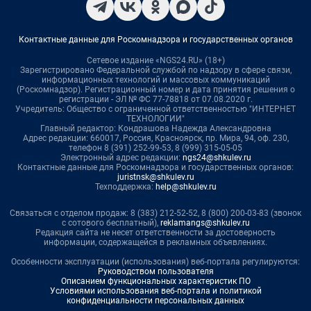
Контактные данные для Роскомнадзора и государственных органов
Сетевое издание «NGS24.RU» (18+)
Зарегистрировано Федеральной службой по надзору в сфере связи,
информационных технологий и массовых коммуникаций
(Роскомнадзор). Регистрационный номер и дата принятия решения о
регистрации - ЭЛ № ФС 77-78818 от 07.08.2020 г.
Учредитель: Общество с ограниченной ответственностью "ИНТЕРНЕТ
ТЕХНОЛОГИИ"
Главный редактор: Кондрашова Надежда Александровна
Адрес редакции: 660017, Россия, Красноярск, пр. Мира, 94, оф. 230,
телефон 8 (391) 252-99-53, 8 (999) 315-05-05
Электронный адрес редакции:
ngs24@shkulev.ru
Контактные данные для Роскомнадзора и государственных органов:
juristnsk@shkulev.ru
Техподдержка:
help@shkulev.ru
Связаться с отделом продаж: 8 (383) 212-52-52, 8 (800) 200-03-83 (звонок
с сотового бесплатный),
reklamangs@shkulev.ru
Редакция сайта не несет ответственности за достоверность
информации, содержащейся в рекламных объявлениях.
Особенности эксплуатации (использования) веб-портала регулируются:
Руководством пользователя
Описанием функциональных характеристик ПО
Условиями использования веб-портала и политикой
конфиденциальности персональных данных