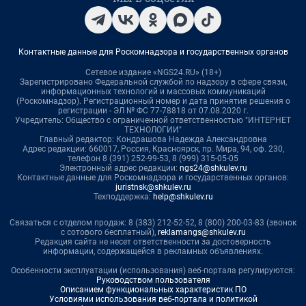
Контактные данные для Роскомнадзора и государственных органов
Сетевое издание «NGS24.RU» (18+)
Зарегистрировано Федеральной службой по надзору в сфере связи,
информационных технологий и массовых коммуникаций
(Роскомнадзор). Регистрационный номер и дата принятия решения о
регистрации - ЭЛ № ФС 77-78818 от 07.08.2020 г.
Учредитель: Общество с ограниченной ответственностью "ИНТЕРНЕТ
ТЕХНОЛОГИИ"
Главный редактор: Кондрашова Надежда Александровна
Адрес редакции: 660017, Россия, Красноярск, пр. Мира, 94, оф. 230,
телефон 8 (391) 252-99-53, 8 (999) 315-05-05
Электронный адрес редакции:
ngs24@shkulev.ru
Контактные данные для Роскомнадзора и государственных органов:
juristnsk@shkulev.ru
Техподдержка:
help@shkulev.ru
Связаться с отделом продаж: 8 (383) 212-52-52, 8 (800) 200-03-83 (звонок
с сотового бесплатный),
reklamangs@shkulev.ru
Редакция сайта не несет ответственности за достоверность
информации, содержащейся в рекламных объявлениях.
Особенности эксплуатации (использования) веб-портала регулируются:
Руководством пользователя
Описанием функциональных характеристик ПО
Условиями использования веб-портала и политикой