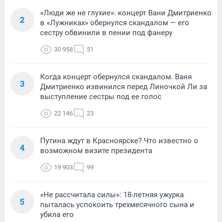
«Люди же не глухие»: концерт Вани Дмитриенко
2
в «Лужниках» обернулся скандалом — его
сестру обвинили в пении под фанеру
30 958
51
Когда концерт обернулся скандалом. Ваня
3
Дмитриенко извинился перед Линочкой Ли за
выступление сестры под ее голос
22 146
23
Путина ждут в Красноярске? Что известно о
4
возможном визите президента
19 903
99
«Не рассчитала силы»: 18-летняя ужурка
5
пыталась успокоить трехмесячного сына и
убила его