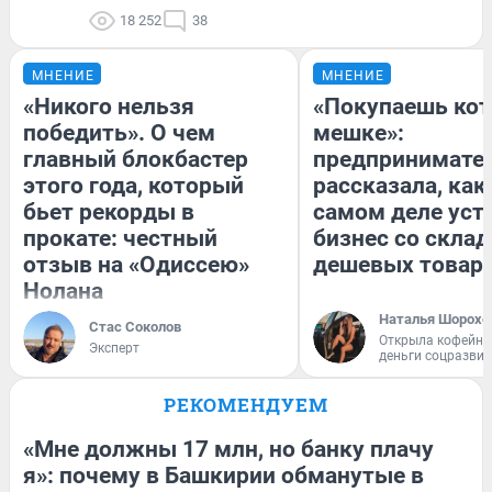
18 252
38
МНЕНИЕ
МНЕНИЕ
«Никого нельзя
«Покупаешь кот
победить». О чем
мешке»:
главный блокбастер
предпринимате
этого года, который
рассказала, как
бьет рекорды в
самом деле уст
прокате: честный
бизнес со скла
отзыв на «Одиссею»
дешевых товар
Нолана
Наталья Шорохо
Стас Соколов
Открыла кофейну
Эксперт
деньги соцразви
РЕКОМЕНДУЕМ
«Мне должны 17 млн, но банку плачу
я»: почему в Башкирии обманутые в