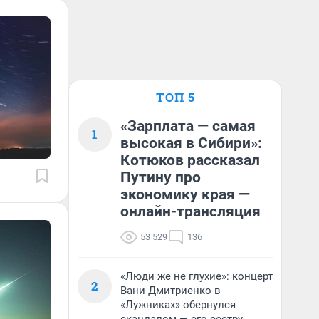
ТОП 5
«Зарплата — самая
1
высокая в Сибири»:
Котюков рассказал
Путину про
экономику края —
онлайн-трансляция
53 529
136
«Люди же не глухие»: концерт
2
Вани Дмитриенко в
«Лужниках» обернулся