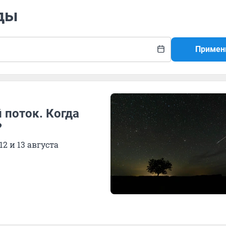
иды
Примен
 поток. Когда
?
2 и 13 августа