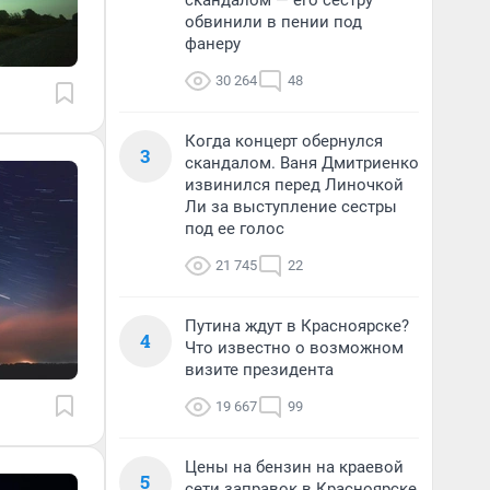
скандалом — его сестру
обвинили в пении под
фанеру
30 264
48
Когда концерт обернулся
3
скандалом. Ваня Дмитриенко
извинился перед Линочкой
Ли за выступление сестры
под ее голос
21 745
22
Путина ждут в Красноярске?
4
Что известно о возможном
визите президента
19 667
99
Цены на бензин на краевой
5
сети заправок в Красноярске