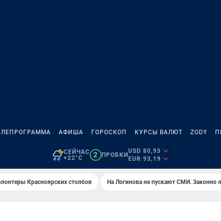
ЕЛЕПРОГРАММА
АФИША
ГОРОСКОП
КУРСЫ ВАЛЮТ
ZODY
П
USD 80,93
СЕЙЧАС
2
ПРОБКИ
+22°C
EUR 93,19
олонтеры Красноярских столбов
На Логинова не пускают СМИ. Законно 