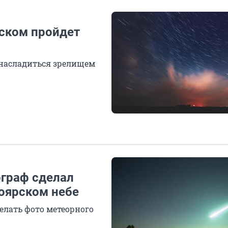
рском пройдет
 насладиться зрелищем
ограф сделал
ноярском небе
елать фото метеорного