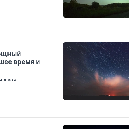
мощный
шее время и
оярском