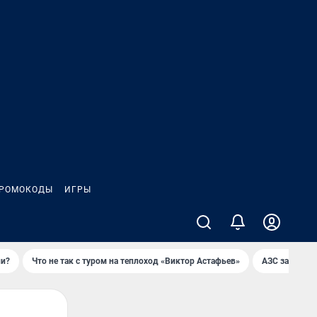
РОМОКОДЫ
ИГРЫ
ли?
Что не так с туром на теплоход «Виктор Астафьев»
AЗС закупае