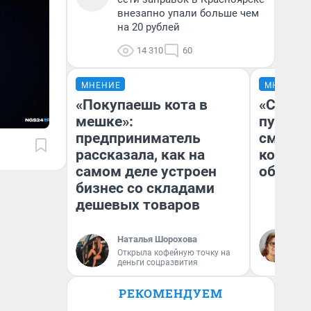
внезапно упали больше чем
на 20 рублей
14 310
60
МНЕНИЕ
МНЕНИЕ
«Покупаешь кота в
«Спутал
мешке»:
пургу».
предприниматель
смерте
рассказала, как на
которы
самом деле устроен
обнару
бизнес со складами
дешевых товаров
Ир
Наталья Шорохова
Гл
Открыла кофейную точку на
«Р
деньги соцразвития
Во
РЕКОМЕНДУЕМ