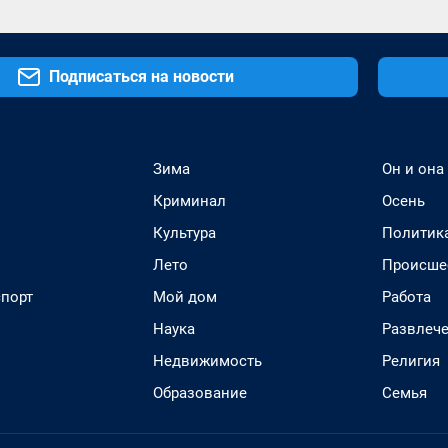
Подписаться на новости
Зима
Он и она
Криминал
Осень
Культура
Политик
Лето
Происше
спорт
Мой дом
Работа
Наука
Развлеч
Недвижимость
Религия
Образование
Семья