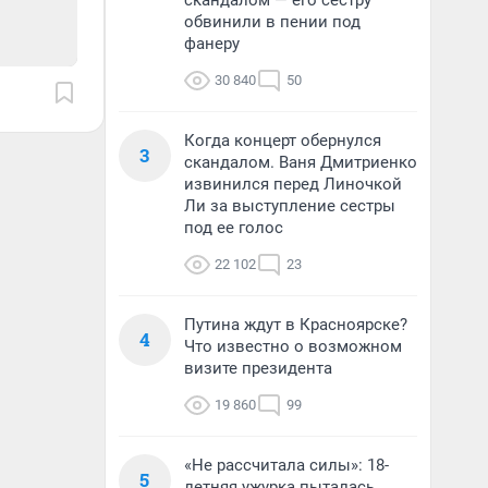
скандалом — его сестру
обвинили в пении под
фанеру
30 840
50
Когда концерт обернулся
3
скандалом. Ваня Дмитриенко
извинился перед Линочкой
Ли за выступление сестры
под ее голос
22 102
23
Путина ждут в Красноярске?
4
Что известно о возможном
визите президента
19 860
99
«Не рассчитала силы»: 18-
5
летняя ужурка пыталась