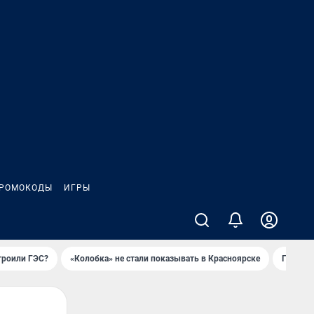
РОМОКОДЫ
ИГРЫ
троили ГЭС?
«Колобка» не стали показывать в Красноярске
Гриль-п