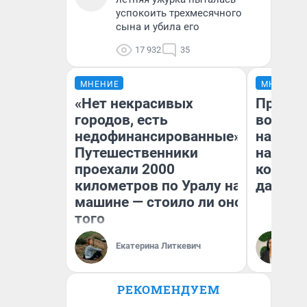
успокоить трехмесячного
сына и убила его
17 932
35
МНЕНИЕ
МНЕНИЕ
«Нет некрасивых
Продаш
городов, есть
возьмут
недофинансированные».
нам го
Путешественники
налого
проехали 2000
коснет
километров по Уралу на
даже р
машине — стоило ли оно
того
Екатерина Литкевич
Ан
РЕКОМЕНДУЕМ