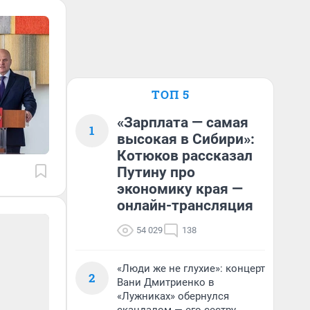
ТОП 5
«Зарплата — самая
1
высокая в Сибири»:
Котюков рассказал
Путину про
экономику края —
онлайн-трансляция
54 029
138
«Люди же не глухие»: концерт
2
Вани Дмитриенко в
«Лужниках» обернулся