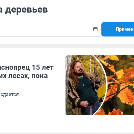
а деревьев
Примен
асноярец 15 лет
х лесах, пока
 сдается