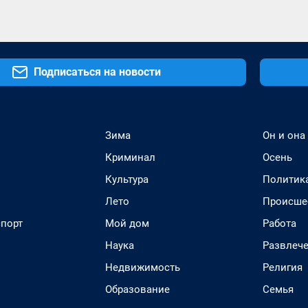
Подписаться на новости
Зима
Он и она
Криминал
Осень
Культура
Политик
Лето
Происше
спорт
Мой дом
Работа
Наука
Развлеч
Недвижимость
Религия
Образование
Семья