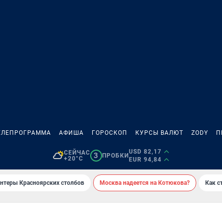
ЕЛЕПРОГРАММА
АФИША
ГОРОСКОП
КУРСЫ ВАЛЮТ
ZODY
П
USD 82,17
СЕЙЧАС
3
ПРОБКИ
+20°C
EUR 94,84
онтеры Красноярских столбов
Москва надеется на Котюкова?
Как с