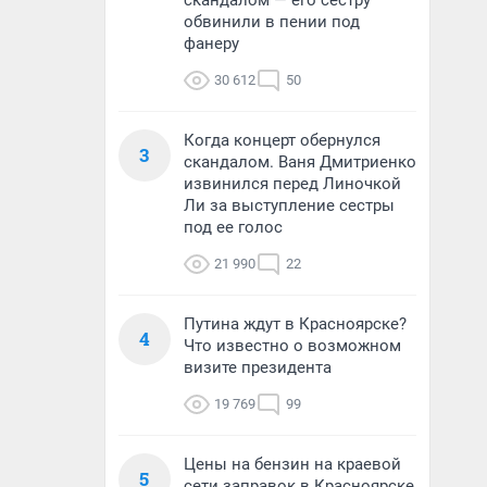
скандалом — его сестру
обвинили в пении под
фанеру
30 612
50
Когда концерт обернулся
3
скандалом. Ваня Дмитриенко
извинился перед Линочкой
Ли за выступление сестры
под ее голос
21 990
22
Путина ждут в Красноярске?
4
Что известно о возможном
визите президента
19 769
99
Цены на бензин на краевой
5
сети заправок в Красноярске