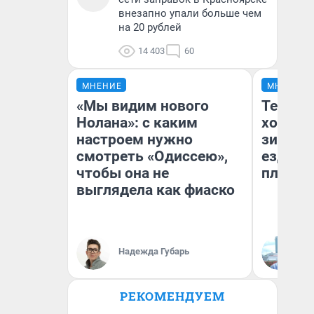
внезапно упали больше чем
на 20 рублей
14 403
60
МНЕНИЕ
МНЕНИЕ
«Мы видим нового
Тепло 
Нолана»: с каким
холодн
настроем нужно
зимой.
смотреть «Одиссею»,
ездит н
чтобы она не
плюсы 
выглядела как фиаско
Надежда Губарь
Д
РЕКОМЕНДУЕМ