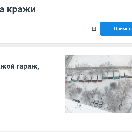
ка кражи
Примен
ужой гараж,