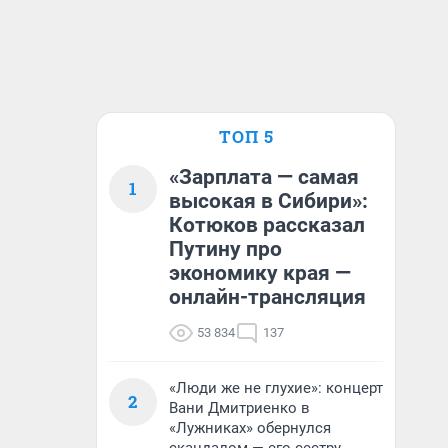
ТОП 5
«Зарплата — самая
1
высокая в Сибири»:
Котюков рассказал
Путину про
экономику края —
онлайн-трансляция
53 834
137
«Люди же не глухие»: концерт
2
Вани Дмитриенко в
«Лужниках» обернулся