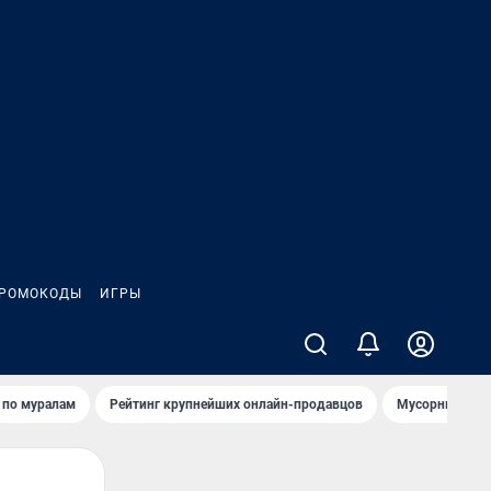
РОМОКОДЫ
ИГРЫ
т по мурaлaм
Рейтинг крупнейших онлайн-продавцов
Мусорный тех