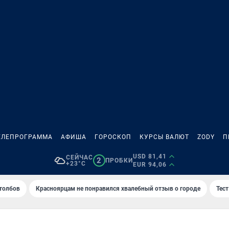
ЕЛЕПРОГРАММА
АФИША
ГОРОСКОП
КУРСЫ ВАЛЮТ
ZODY
П
USD 81,41
СЕЙЧАС
2
ПРОБКИ
+23°C
EUR 94,06
толбов
Красноярцам не понравился хвалебный отзыв о городе
Тес