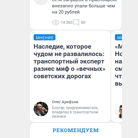
внезапно упали больше чем
на 20 рублей
14 360
60
МНЕНИЕ
МНЕНИЕ
Наследие, которое
«Мы ви
чудом не развалилось:
Нолана
транспортный эксперт
настро
разнес миф о «вечных»
смотре
советских дорогах
чтобы 
выгляд
Олег Арефьев
Блогер, предприниматель,
На
владелец в транспортном
бизнесе
РЕКОМЕНДУЕМ