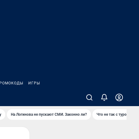
РОМОКОДЫ
ИГРЫ
у
На Логинова не пускают СМИ. Законно ли?
Что не так с туром на 