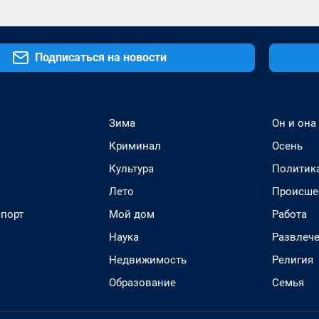
Подписаться на новости
Зима
Он и она
Криминал
Осень
Культура
Политик
Лето
Происше
спорт
Мой дом
Работа
Наука
Развлеч
Недвижимость
Религия
Образование
Семья