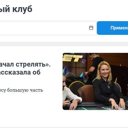
ый клуб
Примен
ачал стрелять».
ассказала об
есу большую часть