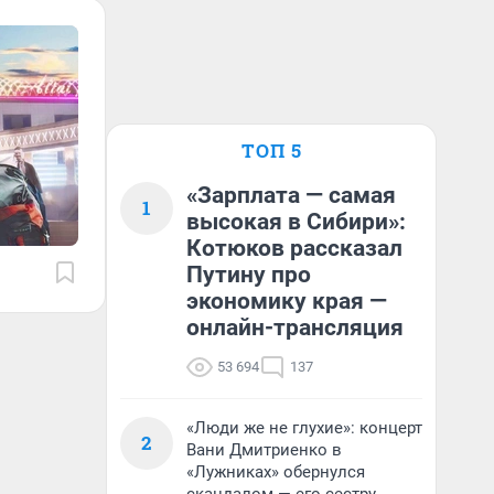
ТОП 5
«Зарплата — самая
1
высокая в Сибири»:
Котюков рассказал
Путину про
экономику края —
онлайн-трансляция
53 694
137
«Люди же не глухие»: концерт
2
Вани Дмитриенко в
«Лужниках» обернулся