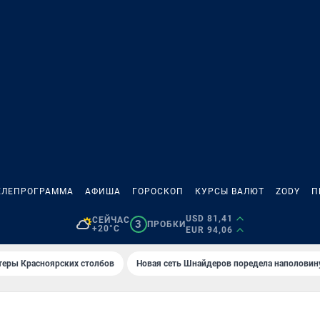
ЕЛЕПРОГРАММА
АФИША
ГОРОСКОП
КУРСЫ ВАЛЮТ
ZODY
П
USD 81,41
СЕЙЧАС
3
ПРОБКИ
+20°C
EUR 94,06
теры Красноярских столбов
Новая сеть Шнайдеров поредела наполовин