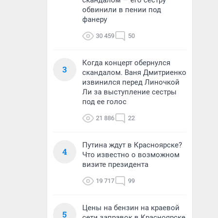
скандалом — его сестру
обвинили в пении под
фанеру
30 459
50
Когда концерт обернулся
3
скандалом. Ваня Дмитриенко
извинился перед Линочкой
Ли за выступление сестры
под ее голос
21 886
22
Путина ждут в Красноярске?
4
Что известно о возможном
визите президента
19 717
99
Цены на бензин на краевой
5
сети заправок в Красноярске