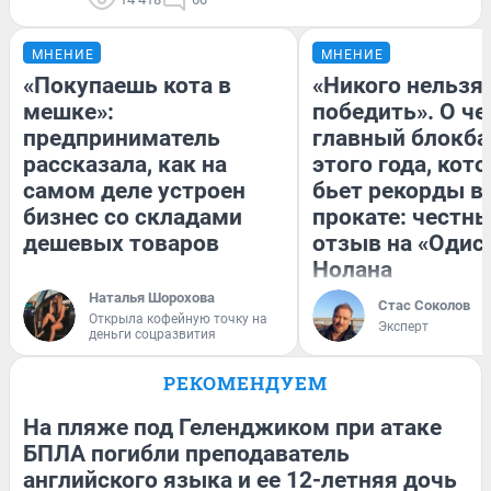
МНЕНИЕ
МНЕНИЕ
«Покупаешь кота в
«Никого нельзя
мешке»:
победить». О ч
предприниматель
главный блокба
рассказала, как на
этого года, кот
самом деле устроен
бьет рекорды в
бизнес со складами
прокате: честн
дешевых товаров
отзыв на «Одис
Нолана
Наталья Шорохова
Стас Соколов
Открыла кофейную точку на
Эксперт
деньги соцразвития
РЕКОМЕНДУЕМ
На пляже под Геленджиком при атаке
БПЛА погибли преподаватель
английского языка и ее 12-летняя дочь