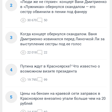
«Люди же не глухие»: концерт Вани Дмитриенко
2
в «Лужниках» обернулся скандалом — его
сестру обвинили в пении под фанеру
30 670
50
Когда концерт обернулся скандалом. Ваня
3
Дмитриенко извинился перед Линочкой Ли за
выступление сестры под ее голос
22 018
22
Путина ждут в Красноярске? Что известно о
4
возможном визите президента
19 795
99
Цены на бензин на краевой сети заправок в
5
Красноярске внезапно упали больше чем на 20
рублей
14 418
60