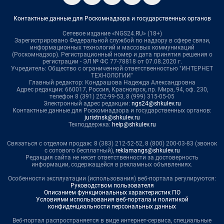
Контактные данные для Роскомнадзора и государственных органов
Сетевое издание «NGS24.RU» (18+)
Зарегистрировано Федеральной службой по надзору в сфере связи,
информационных технологий и массовых коммуникаций
(Роскомнадзор). Регистрационный номер и дата принятия решения о
регистрации - ЭЛ № ФС 77-78818 от 07.08.2020 г.
Учредитель: Общество с ограниченной ответственностью "ИНТЕРНЕТ
ТЕХНОЛОГИИ"
Главный редактор: Кондрашова Надежда Александровна
Адрес редакции: 660017, Россия, Красноярск, пр. Мира, 94, оф. 230,
телефон 8 (391) 252-99-53, 8 (999) 315-05-05
Электронный адрес редакции:
ngs24@shkulev.ru
Контактные данные для Роскомнадзора и государственных органов:
juristnsk@shkulev.ru
Техподдержка:
help@shkulev.ru
Связаться с отделом продаж: 8 (383) 212-52-52, 8 (800) 200-03-83 (звонок
с сотового бесплатный),
reklamangs@shkulev.ru
Редакция сайта не несет ответственности за достоверность
информации, содержащейся в рекламных объявлениях.
Особенности эксплуатации (использования) веб-портала регулируются:
Руководством пользователя
Описанием функциональных характеристик ПО
Условиями использования веб-портала и политикой
конфиденциальности персональных данных
Веб-портал распространяется в виде интернет-сервиса, специальные