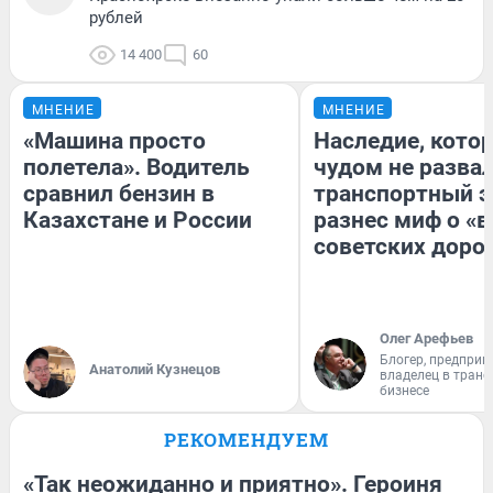
рублей
14 400
60
МНЕНИЕ
МНЕНИЕ
«Машина просто
Наследие, кото
полетела». Водитель
чудом не разва
сравнил бензин в
транспортный э
Казахстане и России
разнес миф о «
советских доро
Олег Арефьев
Блогер, предприн
Анатолий Кузнецов
владелец в тран
бизнесе
РЕКОМЕНДУЕМ
«Так неожиданно и приятно». Героиня