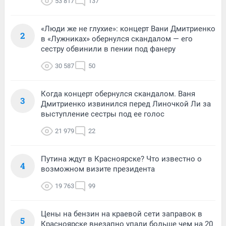
53 817
137
«Люди же не глухие»: концерт Вани Дмитриенко
2
в «Лужниках» обернулся скандалом — его
сестру обвинили в пении под фанеру
30 587
50
Когда концерт обернулся скандалом. Ваня
3
Дмитриенко извинился перед Линочкой Ли за
выступление сестры под ее голос
21 979
22
Путина ждут в Красноярске? Что известно о
4
возможном визите президента
19 763
99
Цены на бензин на краевой сети заправок в
5
Красноярске внезапно упали больше чем на 20