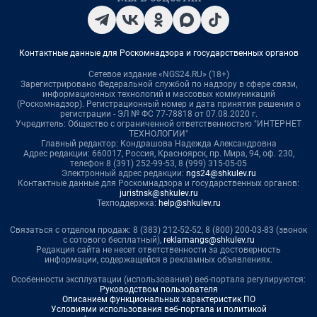
Контактные данные для Роскомнадзора и государственных органов
Сетевое издание «NGS24.RU» (18+)
Зарегистрировано Федеральной службой по надзору в сфере связи,
информационных технологий и массовых коммуникаций
(Роскомнадзор). Регистрационный номер и дата принятия решения о
регистрации - ЭЛ № ФС 77-78818 от 07.08.2020 г.
Учредитель: Общество с ограниченной ответственностью "ИНТЕРНЕТ
ТЕХНОЛОГИИ"
Главный редактор: Кондрашова Надежда Александровна
Адрес редакции: 660017, Россия, Красноярск, пр. Мира, 94, оф. 230,
телефон 8 (391) 252-99-53, 8 (999) 315-05-05
Электронный адрес редакции:
ngs24@shkulev.ru
Контактные данные для Роскомнадзора и государственных органов:
juristnsk@shkulev.ru
Техподдержка:
help@shkulev.ru
Связаться с отделом продаж: 8 (383) 212-52-52, 8 (800) 200-03-83 (звонок
с сотового бесплатный),
reklamangs@shkulev.ru
Редакция сайта не несет ответственности за достоверность
информации, содержащейся в рекламных объявлениях.
Особенности эксплуатации (использования) веб-портала регулируются:
Руководством пользователя
Описанием функциональных характеристик ПО
Условиями использования веб-портала и политикой