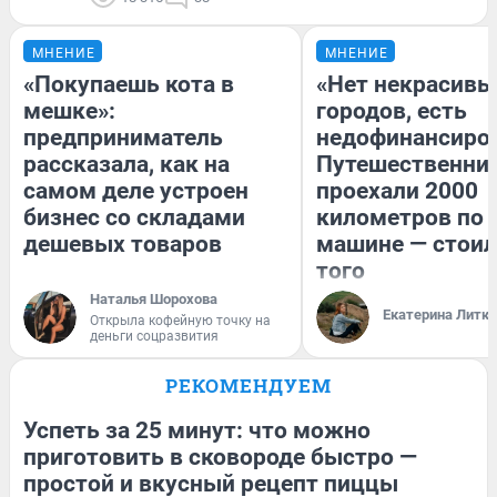
МНЕНИЕ
МНЕНИЕ
«Покупаешь кота в
«Нет некрасивы
мешке»:
городов, есть
предприниматель
недофинансиро
рассказала, как на
Путешественни
самом деле устроен
проехали 2000
бизнес со складами
километров по 
дешевых товаров
машине — стоил
того
Наталья Шорохова
Екатерина Литк
Открыла кофейную точку на
деньги соцразвития
РЕКОМЕНДУЕМ
Успеть за 25 минут: что можно
приготовить в сковороде быстро —
простой и вкусный рецепт пиццы