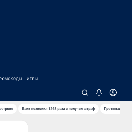
РОМОКОДЫ
ИГРЫ
 острове
Банк позвонил 1263 раза и получил штраф
Протыкал проду