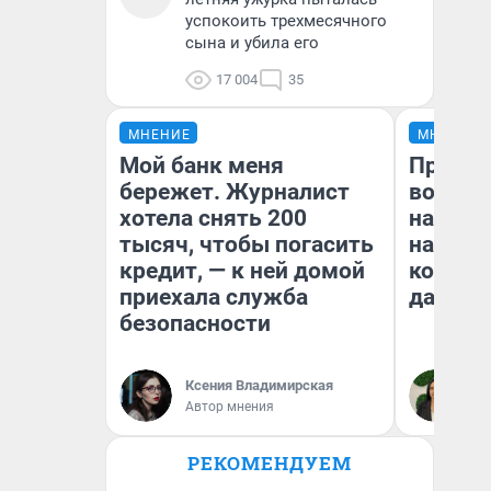
успокоить трехмесячного
сына и убила его
17 004
35
МНЕНИЕ
МНЕНИЕ
Мой банк меня
Продаш
бережет. Журналист
возьмут
хотела снять 200
нам го
тысяч, чтобы погасить
налого
кредит, — к ней домой
коснет
приехала служба
даже р
безопасности
Ксения Владимирская
Ан
Автор мнения
РЕКОМЕНДУЕМ