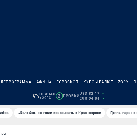
ЕЛЕПРОГРАММА
АФИША
ГОРОСКОП
КУРСЫ ВАЛЮТ
ZODY
П
USD 82,17
СЕЙЧАС
2
ПРОБКИ
+20°C
EUR 94,84
олбов
«Колобка» не стали показывать в Красноярске
Гриль-парк на
РЬЯ