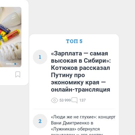
ТОП 5
«Зарплата — самая
1
высокая в Сибири»:
Котюков рассказал
Путину про
экономику края —
онлайн-трансляция
53 999
137
«Люди же не глухие»: концерт
2
Вани Дмитриенко в
«Лужниках» обернулся