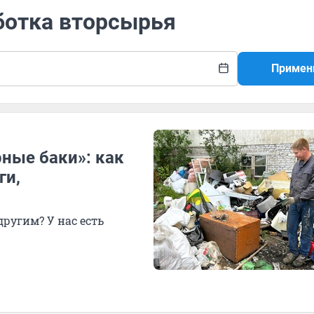
ботка вторсырья
Примен
ные баки»: как
ги,
другим? У нас есть