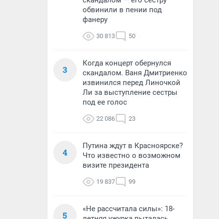
скандалом — его сестру
обвинили в пении под
фанеру
30 813
50
Когда концерт обернулся
3
скандалом. Ваня Дмитриенко
извинился перед Линочкой
Ли за выступление сестры
под ее голос
22 086
23
Путина ждут в Красноярске?
4
Что известно о возможном
визите президента
19 837
99
«Не рассчитала силы»: 18-
5
летняя ужурка пыталась