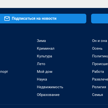
Подписаться на новости
Зима
Он и она
Криминал
Осень
Культура
Политик
Лето
Происше
спорт
Мой дом
Работа
Наука
Развлеч
Недвижимость
Религия
Образование
Семья