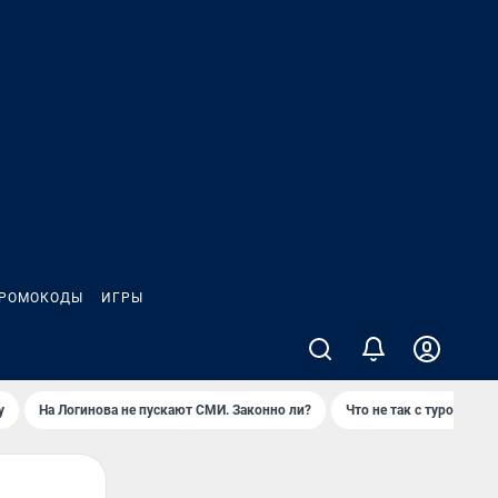
РОМОКОДЫ
ИГРЫ
у
На Логинова не пускают СМИ. Законно ли?
Что не так с туром на 