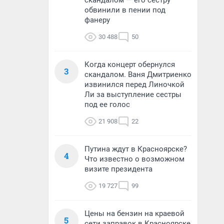
скандалом — его сестру
обвинили в пении под
фанеру
30 488
50
Когда концерт обернулся
3
скандалом. Ваня Дмитриенко
извинился перед Линочкой
Ли за выступление сестры
под ее голос
21 908
22
Путина ждут в Красноярске?
4
Что известно о возможном
визите президента
19 727
99
Цены на бензин на краевой
5
сети заправок в Красноярске