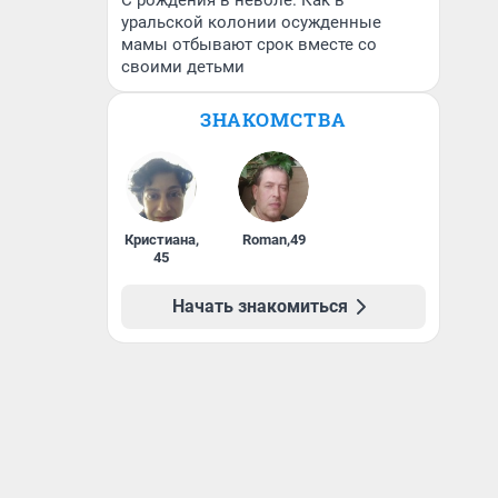
С рождения в неволе. Как в
уральской колонии осужденные
мамы отбывают срок вместе со
своими детьми
ЗНАКОМСТВА
Кристиана
,
Roman
,
49
45
Начать знакомиться