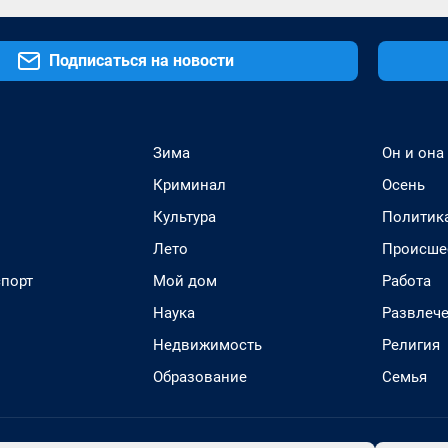
Подписаться на новости
Зима
Он и она
Криминал
Осень
Культура
Политик
Лето
Происше
спорт
Мой дом
Работа
Наука
Развлеч
Недвижимость
Религия
Образование
Семья