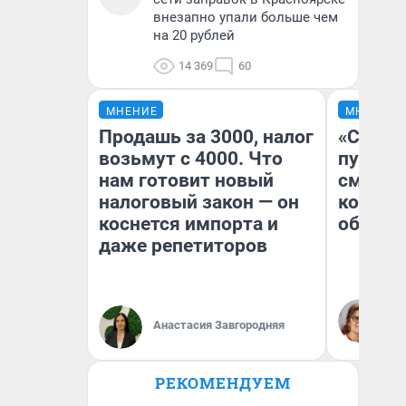
внезапно упали больше чем
на 20 рублей
14 369
60
МНЕНИЕ
МНЕНИЕ
Продашь за 3000, налог
«Спутал
возьмут с 4000. Что
пургу».
нам готовит новый
смерте
налоговый закон — он
которы
коснется импорта и
обнару
даже репетиторов
Ир
Гл
Анастасия Завгородняя
«Р
Во
РЕКОМЕНДУЕМ