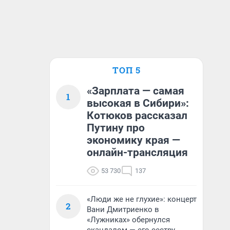
ТОП 5
«Зарплата — самая
1
высокая в Сибири»:
Котюков рассказал
Путину про
экономику края —
онлайн-трансляция
53 730
137
«Люди же не глухие»: концерт
2
Вани Дмитриенко в
«Лужниках» обернулся