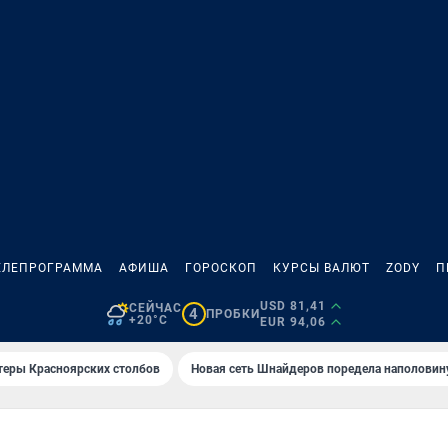
ЕЛЕПРОГРАММА
АФИША
ГОРОСКОП
КУРСЫ ВАЛЮТ
ZODY
П
USD 81,41
СЕЙЧАС
4
ПРОБКИ
+20°C
EUR 94,06
теры Красноярских столбов
Новая сеть Шнайдеров поредела наполовин