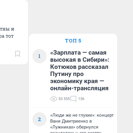
стны и
ра тот
ТОП 5
«Зарплата — самая
1
высокая в Сибири»:
Котюков рассказал
Путину про
экономику края —
онлайн-трансляция
53 555
136
«Люди же не глухие»: концерт
2
Вани Дмитриенко в
«Лужниках» обернулся