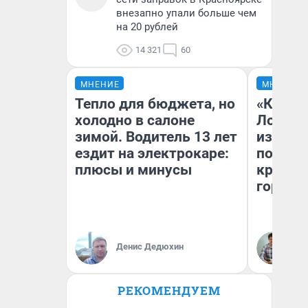
внезапно упали больше чем
на 20 рублей
14 321
60
МНЕНИЕ
МНЕНИЕ
Тепло для бюджета, но
«Как бу
холодно в салоне
Лондон
зимой. Водитель 13 лет
из Омск
ездит на электрокаре:
почему
плюсы и минусы
круче е
города
Денис Дедюхин
Се
РЕКОМЕНДУЕМ