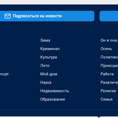
Подписаться на новости
Зима
Он и она
Криминал
Осень
Культура
Политик
Лето
Происше
спорт
Мой дом
Работа
Наука
Развлеч
Недвижимость
Религия
Образование
Семья