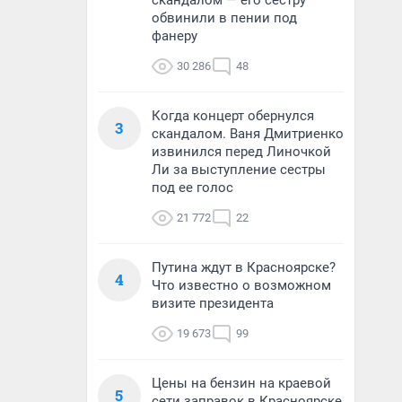
скандалом — его сестру
обвинили в пении под
фанеру
30 286
48
Когда концерт обернулся
3
скандалом. Ваня Дмитриенко
извинился перед Линочкой
Ли за выступление сестры
под ее голос
21 772
22
Путина ждут в Красноярске?
4
Что известно о возможном
визите президента
19 673
99
Цены на бензин на краевой
5
сети заправок в Красноярске