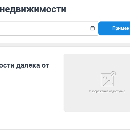
а недвижимости
Примен
сти далека от