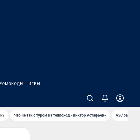
РОМОКОДЫ
ИГРЫ
ли?
Что не так с туром на теплоход «Виктор Астафьев»
AЗС закупае