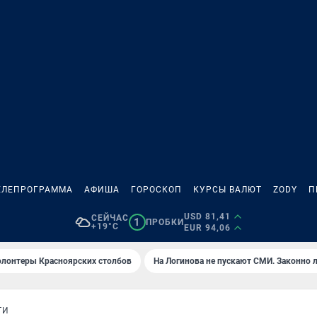
ЕЛЕПРОГРАММА
АФИША
ГОРОСКОП
КУРСЫ ВАЛЮТ
ZODY
П
USD 81,41
СЕЙЧАС
1
ПРОБКИ
+19°C
EUR 94,06
олонтеры Красноярских столбов
На Логинова не пускают СМИ. Законно 
ТИ