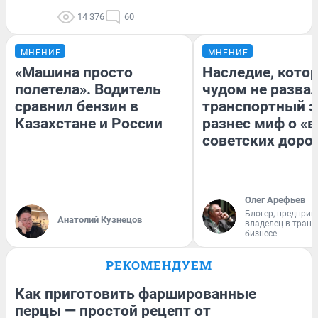
14 376
60
МНЕНИЕ
МНЕНИЕ
«Машина просто
Наследие, кото
полетела». Водитель
чудом не разва
сравнил бензин в
транспортный э
Казахстане и России
разнес миф о «
советских доро
Олег Арефьев
Блогер, предприн
Анатолий Кузнецов
владелец в тран
бизнесе
РЕКОМЕНДУЕМ
Как приготовить фаршированные
перцы — простой рецепт от