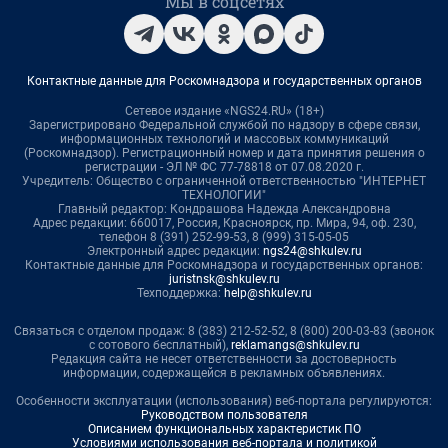
Мы в соцсетях
Контактные данные для Роскомнадзора и государственных органов
Сетевое издание «NGS24.RU» (18+)
Зарегистрировано Федеральной службой по надзору в сфере связи,
информационных технологий и массовых коммуникаций
(Роскомнадзор). Регистрационный номер и дата принятия решения о
регистрации - ЭЛ № ФС 77-78818 от 07.08.2020 г.
Учредитель: Общество с ограниченной ответственностью "ИНТЕРНЕТ
ТЕХНОЛОГИИ"
Главный редактор: Кондрашова Надежда Александровна
Адрес редакции: 660017, Россия, Красноярск, пр. Мира, 94, оф. 230,
телефон 8 (391) 252-99-53, 8 (999) 315-05-05
Электронный адрес редакции:
ngs24@shkulev.ru
Контактные данные для Роскомнадзора и государственных органов:
juristnsk@shkulev.ru
Техподдержка:
help@shkulev.ru
Связаться с отделом продаж: 8 (383) 212-52-52, 8 (800) 200-03-83 (звонок
с сотового бесплатный),
reklamangs@shkulev.ru
Редакция сайта не несет ответственности за достоверность
информации, содержащейся в рекламных объявлениях.
Особенности эксплуатации (использования) веб-портала регулируются:
Руководством пользователя
Описанием функциональных характеристик ПО
Условиями использования веб-портала и политикой