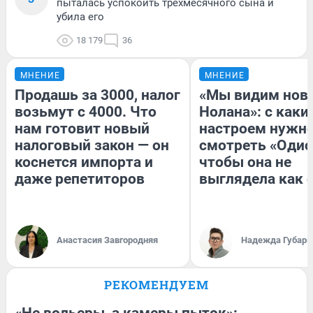
пыталась успокоить трехмесячного сына и
убила его
18 179
36
МНЕНИЕ
МНЕНИЕ
Продашь за 3000, налог
«Мы видим нов
возьмут с 4000. Что
Нолана»: с каки
нам готовит новый
настроем нужн
налоговый закон — он
смотреть «Одис
коснется импорта и
чтобы она не
даже репетиторов
выглядела как 
Анастасия Завгородняя
Надежда Губарь
РЕКОМЕНДУЕМ
«Не вольеры, а камеры пыток»: