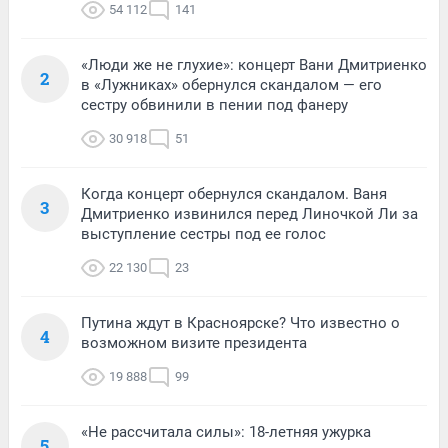
54 112
141
«Люди же не глухие»: концерт Вани Дмитриенко
2
в «Лужниках» обернулся скандалом — его
сестру обвинили в пении под фанеру
30 918
51
Когда концерт обернулся скандалом. Ваня
3
Дмитриенко извинился перед Линочкой Ли за
выступление сестры под ее голос
22 130
23
Путина ждут в Красноярске? Что известно о
4
возможном визите президента
19 888
99
«Не рассчитала силы»: 18-летняя ужурка
5