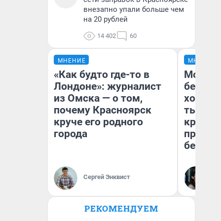
внезапно упали больше чем
на 20 рублей
14 402
60
МНЕНИЕ
МНЕНИЕ
«Как будто где-то в
Мой ба
Лондоне»: журналист
береже
из Омска — о том,
хотела 
почему Красноярск
тысяч,
круче его родного
кредит,
города
приеха
безопа
Кс
Сергей Энквист
Ав
РЕКОМЕНДУЕМ