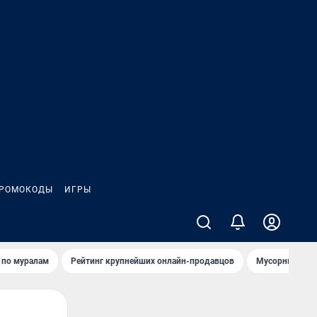
РОМОКОДЫ
ИГРЫ
т по мурaлaм
Рейтинг крупнейших онлайн-продавцов
Мусорный тех