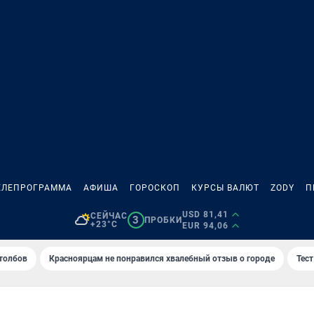
ЕЛЕПРОГРАММА
АФИША
ГОРОСКОП
КУРСЫ ВАЛЮТ
ZODY
П
USD 81,41
СЕЙЧАС
3
ПРОБКИ
+23°C
EUR 94,06
толбов
Красноярцам не понравился хвалебный отзыв о городе
Тес