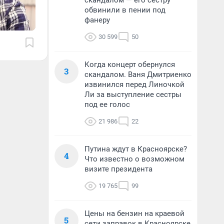
скандалом — его сестру
обвинили в пении под
фанеру
30 599
50
Когда концерт обернулся
3
скандалом. Ваня Дмитриенко
извинился перед Линочкой
Ли за выступление сестры
под ее голос
21 986
22
Путина ждут в Красноярске?
4
Что известно о возможном
визите президента
19 765
99
Цены на бензин на краевой
5
сети заправок в Красноярске