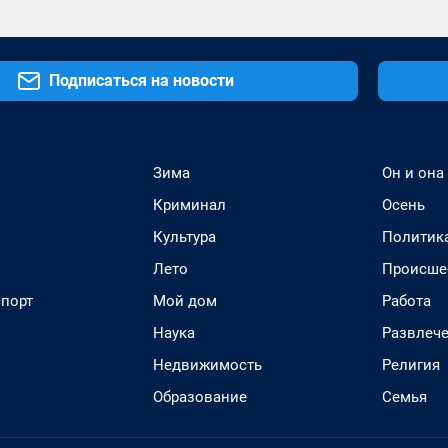
Подписаться на новости
Зима
Он и она
Криминал
Осень
Культура
Политик
Лето
Происше
спорт
Мой дом
Работа
Наука
Развлеч
Недвижимость
Религия
Образование
Семья