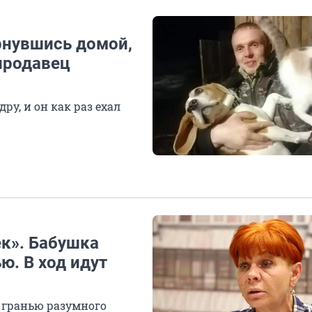
рнувшись домой,
 продавец
ру, и он как раз ехал
к». Бабушка
ю. В ход идут
 гранью разумного