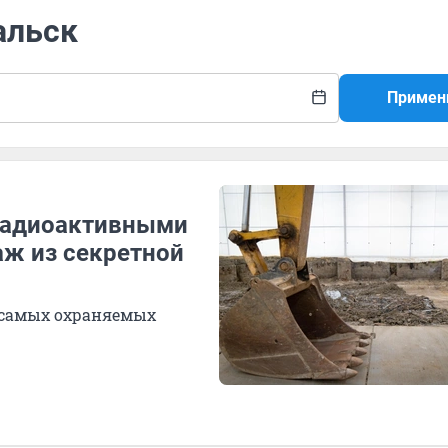
альск
Примен
 радиоактивными
аж из секретной
 самых охраняемых