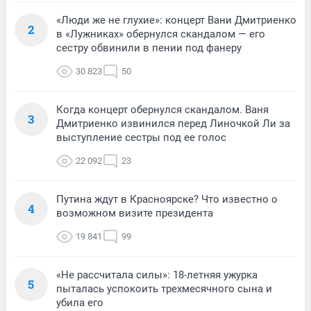
«Люди же не глухие»: концерт Вани Дмитриенко
2
в «Лужниках» обернулся скандалом — его
сестру обвинили в пении под фанеру
30 823
50
Когда концерт обернулся скандалом. Ваня
3
Дмитриенко извинился перед Линочкой Ли за
выступление сестры под ее голос
22 092
23
Путина ждут в Красноярске? Что известно о
4
возможном визите президента
19 841
99
«Не рассчитала силы»: 18-летняя ужурка
5
пыталась успокоить трехмесячного сына и
убила его