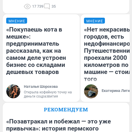
17 739
35
МНЕНИЕ
МНЕНИЕ
«Покупаешь кота в
«Нет некрасивы
мешке»:
городов, есть
предприниматель
недофинансиро
рассказала, как на
Путешественни
самом деле устроен
проехали 2000
бизнес со складами
километров по 
дешевых товаров
машине — стоил
того
Наталья Шорохова
Екатерина Литк
Открыла кофейную точку на
деньги соцразвития
РЕКОМЕНДУЕМ
«Позавтракал и побежал — это уже
привычка»: история пермского