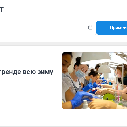
т
Примен
тренде всю зиму