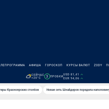
ЕЛЕПРОГРАММА
АФИША
ГОРОСКОП
КУРСЫ ВАЛЮТ
ZODY
П
USD 81,41
СЕЙЧАС
3
ПРОБКИ
+20°C
EUR 94,06
теры Красноярских столбов
Новая сеть Шнайдеров поредела наполовин