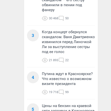
скандалом — его сестру
обвинили в пении под
фанеру
30 468
50
Когда концерт обернулся
3
скандалом. Ваня Дмитриенко
извинился перед Линочкой
Ли за выступление сестры
под ее голос
21 893
22
Путина ждут в Красноярске?
4
Что известно о возможном
визите президента
19 718
99
Цены на бензин на краевой
5
сети заправок в Красноярске