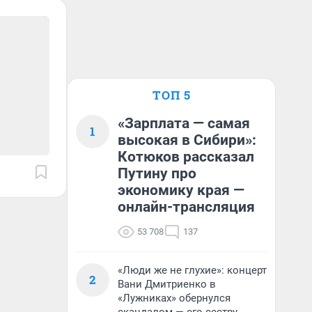
ТОП 5
«Зарплата — самая
1
высокая в Сибири»:
Котюков рассказал
Путину про
экономику края —
онлайн-трансляция
53 708
137
«Люди же не глухие»: концерт
2
Вани Дмитриенко в
«Лужниках» обернулся