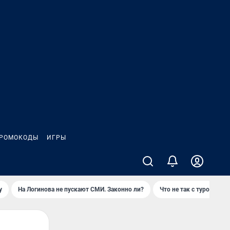
РОМОКОДЫ
ИГРЫ
у
На Логинова не пускают СМИ. Законно ли?
Что не так с туром на 