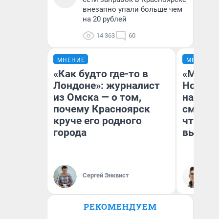
внезапно упали больше чем
на 20 рублей
14 363
60
МНЕНИЕ
МНЕНИЕ
«Как будто где-то в
«Мы ви
Лондоне»: журналист
Нолана
из Омска — о том,
настро
почему Красноярск
смотре
круче его родного
чтобы 
города
выгляд
Сергей Энквист
На
РЕКОМЕНДУЕМ