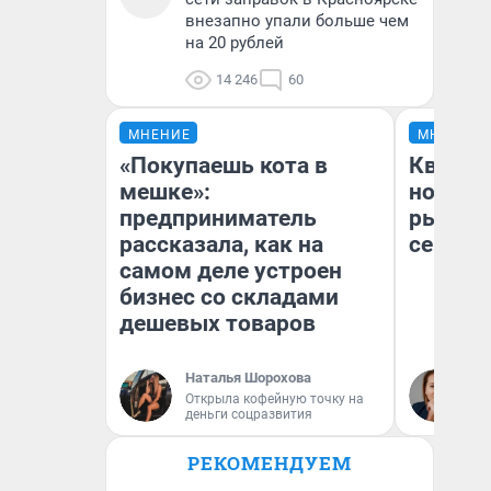
внезапно упали больше чем
на 20 рублей
14 246
60
МНЕНИЕ
МНЕНИЕ
«Покупаешь кота в
Кварти
мешке»:
но деш
предприниматель
рынок 
рассказала, как на
сейчас
самом деле устроен
бизнес со складами
дешевых товаров
Наталья Шорохова
Ек
Открыла кофейную точку на
ди
деньги соцразвития
не
РЕКОМЕНДУЕМ