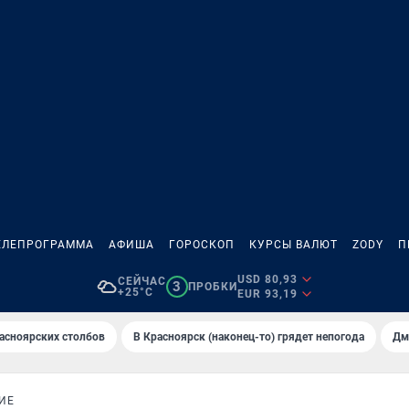
ЕЛЕПРОГРАММА
АФИША
ГОРОСКОП
КУРСЫ ВАЛЮТ
ZODY
П
USD 80,93
СЕЙЧАС
3
ПРОБКИ
+25°C
EUR 93,19
асноярских столбов
В Крaсноярск (нaконец-то) грядет непогодa
Дм
ИЕ