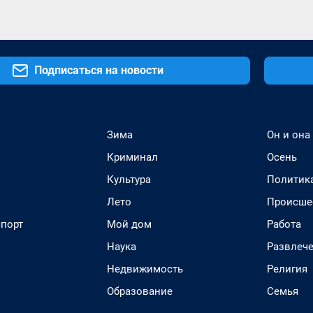
Подписаться на новости
Зима
Он и она
Криминал
Осень
Культура
Политик
Лето
Происше
спорт
Мой дом
Работа
Наука
Развлеч
Недвижимость
Религия
Образование
Семья