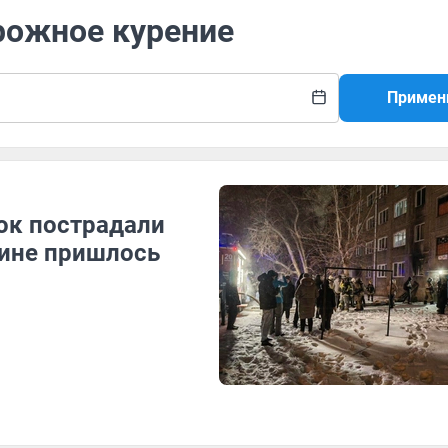
рожное курение
Примен
ок пострадали
чине пришлось