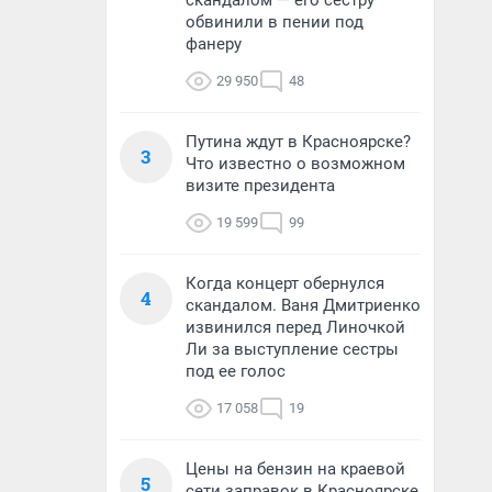
скандалом — его сестру
обвинили в пении под
фанеру
29 950
48
Путина ждут в Красноярске?
3
Что известно о возможном
визите президента
19 599
99
Когда концерт обернулся
4
скандалом. Ваня Дмитриенко
извинился перед Линочкой
Ли за выступление сестры
под ее голос
17 058
19
Цены на бензин на краевой
5
сети заправок в Красноярске