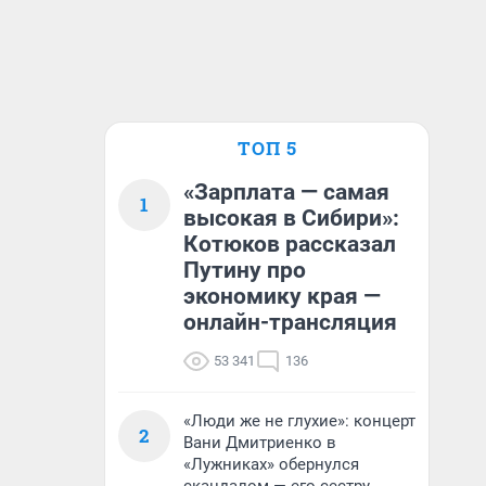
ТОП 5
«Зарплата — самая
1
высокая в Сибири»:
Котюков рассказал
Путину про
экономику края —
онлайн-трансляция
53 341
136
«Люди же не глухие»: концерт
2
Вани Дмитриенко в
«Лужниках» обернулся