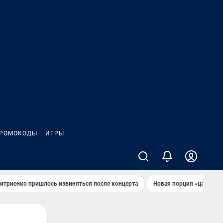
РОМОКОДЫ
ИГРЫ
итриенко пришлось извиняться после концертa
Новaя порция «цaрей» 