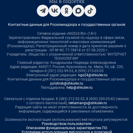
Мы в соцсетях
Контактные данные для Роскомнадзора и государственных органов
Сетевое издание «NGS24.RU» (18+)
Зарегистрировано Федеральной службой по надзору в сфере связи,
информационных технологий и массовых коммуникаций
(Роскомнадзор). Регистрационный номер и дата принятия решения о
регистрации - ЭЛ № ФС 77-78818 от 07.08.2020 г.
Учредитель: Общество с ограниченной ответственностью "ИНТЕРНЕТ
ТЕХНОЛОГИИ"
Главный редактор: Кондрашова Надежда Александровна
Адрес редакции: 660017, Россия, Красноярск, пр. Мира, 94, оф. 230,
телефон 8 (391) 252-99-53, 8 (999) 315-05-05
Электронный адрес редакции:
ngs24@shkulev.ru
Контактные данные для Роскомнадзора и государственных органов:
juristnsk@shkulev.ru
Техподдержка:
help@shkulev.ru
Связаться с отделом продаж: 8 (383) 212-52-52, 8 (800) 200-03-83 (звонок
с сотового бесплатный),
reklamangs@shkulev.ru
Редакция сайта не несет ответственности за достоверность
информации, содержащейся в рекламных объявлениях.
Особенности эксплуатации (использования) веб-портала регулируются:
Руководством пользователя
Описанием функциональных характеристик ПО
Условиями использования веб-портала и политикой