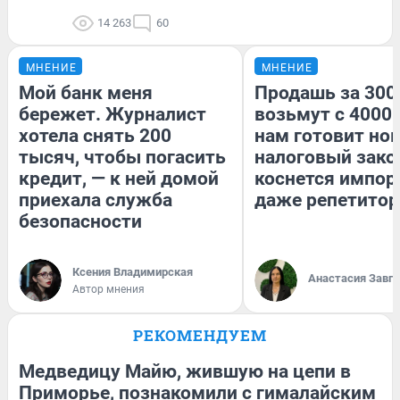
14 263
60
МНЕНИЕ
МНЕНИЕ
Мой банк меня
Продашь за 3000
бережет. Журналист
возьмут с 4000.
хотела снять 200
нам готовит но
тысяч, чтобы погасить
налоговый зако
кредит, — к ней домой
коснется импор
приехала служба
даже репетитор
безопасности
Ксения Владимирская
Анастасия Завг
Автор мнения
РЕКОМЕНДУЕМ
Медведицу Майю, жившую на цепи в
Приморье, познакомили с гималайским