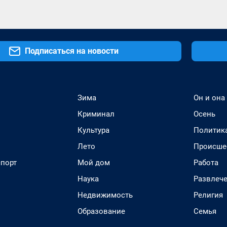
Подписаться на новости
Зима
Он и она
Криминал
Осень
Культура
Политик
Лето
Происше
спорт
Мой дом
Работа
Наука
Развлеч
Недвижимость
Религия
Образование
Семья