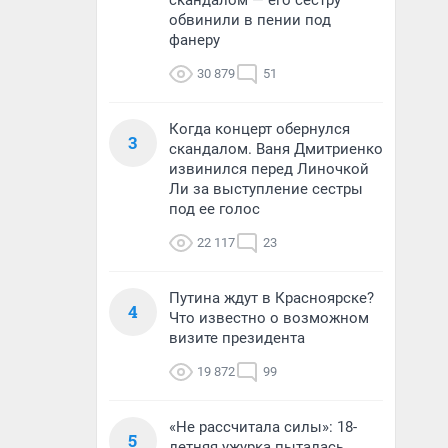
скандалом — его сестру
обвинили в пении под
фанеру
30 879
51
Когда концерт обернулся
3
скандалом. Ваня Дмитриенко
извинился перед Линочкой
Ли за выступление сестры
под ее голос
22 117
23
Путина ждут в Красноярске?
4
Что известно о возможном
визите президента
19 872
99
«Не рассчитала силы»: 18-
5
летняя ужурка пыталась