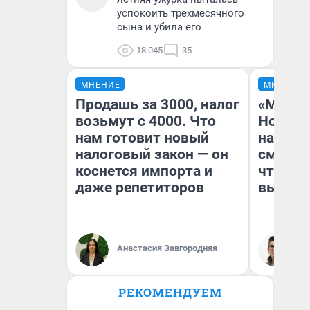
успокоить трехмесячного
сына и убила его
18 045
35
МНЕНИЕ
МНЕНИЕ
Продашь за 3000, налог
«Мы ви
возьмут с 4000. Что
Нолана
нам готовит новый
настро
налоговый закон — он
смотре
коснется импорта и
чтобы 
даже репетиторов
выгляд
Анастасия Завгородняя
На
РЕКОМЕНДУЕМ