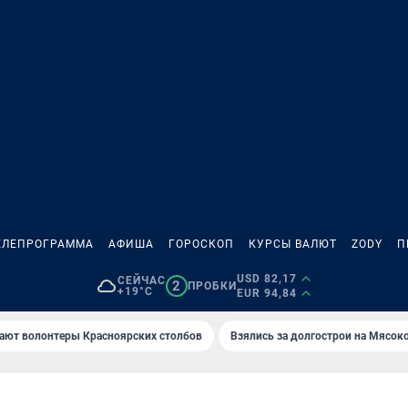
ЕЛЕПРОГРАММА
АФИША
ГОРОСКОП
КУРСЫ ВАЛЮТ
ZODY
П
USD 82,17
СЕЙЧАС
2
ПРОБКИ
+19°C
EUR 94,84
ают волонтеры Красноярских столбов
Взялись за долгострои на Мясок