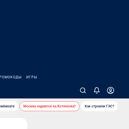
РОМОКОДЫ
ИГРЫ
омбинате
Москва надеется на Котюкова?
Как строили ГЭС?
«Ко