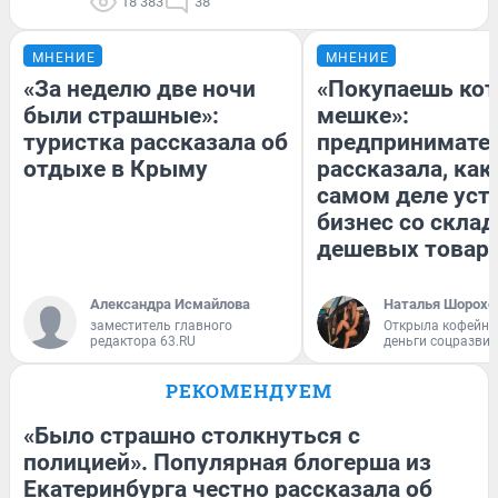
18 383
38
МНЕНИЕ
МНЕНИЕ
«За неделю две ночи
«Покупаешь кот
были страшные»:
мешке»:
туристка рассказала об
предпринимате
отдыхе в Крыму
рассказала, как
самом деле уст
бизнес со скла
дешевых товар
Александра Исмайлова
Наталья Шорохо
заместитель главного
Открыла кофейну
редактора 63.RU
деньги соцразви
РЕКОМЕНДУЕМ
«Было страшно столкнуться с
полицией». Популярная блогерша из
Екатеринбурга честно рассказала об