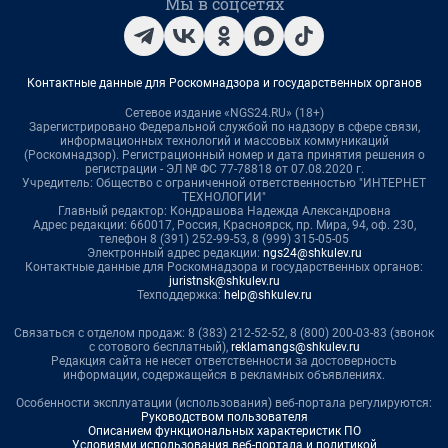
Мы в соцсетях
Контактные данные для Роскомнадзора и государственных органов
Сетевое издание «NGS24.RU» (18+)
Зарегистрировано Федеральной службой по надзору в сфере связи,
информационных технологий и массовых коммуникаций
(Роскомнадзор). Регистрационный номер и дата принятия решения о
регистрации - ЭЛ № ФС 77-78818 от 07.08.2020 г.
Учредитель: Общество с ограниченной ответственностью "ИНТЕРНЕТ
ТЕХНОЛОГИИ"
Главный редактор: Кондрашова Надежда Александровна
Адрес редакции: 660017, Россия, Красноярск, пр. Мира, 94, оф. 230,
телефон 8 (391) 252-99-53, 8 (999) 315-05-05
Электронный адрес редакции:
ngs24@shkulev.ru
Контактные данные для Роскомнадзора и государственных органов:
juristnsk@shkulev.ru
Техподдержка:
help@shkulev.ru
Связаться с отделом продаж: 8 (383) 212-52-52, 8 (800) 200-03-83 (звонок
с сотового бесплатный),
reklamangs@shkulev.ru
Редакция сайта не несет ответственности за достоверность
информации, содержащейся в рекламных объявлениях.
Особенности эксплуатации (использования) веб-портала регулируются:
Руководством пользователя
Описанием функциональных характеристик ПО
Условиями использования веб-портала и политикой