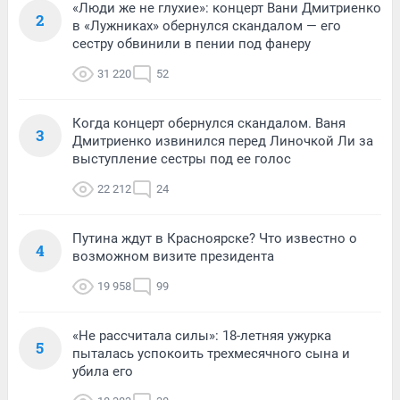
«Люди же не глухие»: концерт Вани Дмитриенко
2
в «Лужниках» обернулся скандалом — его
сестру обвинили в пении под фанеру
31 220
52
Когда концерт обернулся скандалом. Ваня
3
Дмитриенко извинился перед Линочкой Ли за
выступление сестры под ее голос
22 212
24
Путина ждут в Красноярске? Что известно о
4
возможном визите президента
19 958
99
«Не рассчитала силы»: 18-летняя ужурка
5
пыталась успокоить трехмесячного сына и
убила его