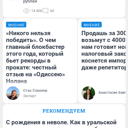
рублей
14 406
60
МНЕНИЕ
МНЕНИЕ
«Никого нельзя
Продашь за 3000
победить». О чем
возьмут с 4000.
главный блокбастер
нам готовит но
этого года, который
налоговый зако
бьет рекорды в
коснется импор
прокате: честный
даже репетитор
отзыв на «Одиссею»
Нолана
Стас Соколов
Анастасия Завг
Эксперт
РЕКОМЕНДУЕМ
С рождения в неволе. Как в уральской