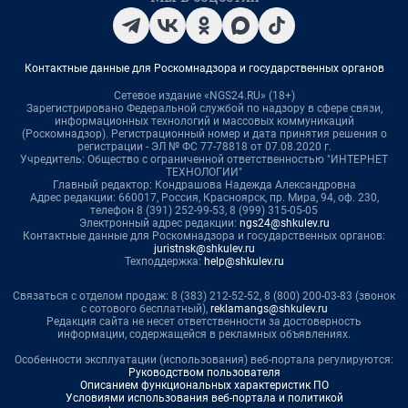
Контактные данные для Роскомнадзора и государственных органов
Сетевое издание «NGS24.RU» (18+)
Зарегистрировано Федеральной службой по надзору в сфере связи,
информационных технологий и массовых коммуникаций
(Роскомнадзор). Регистрационный номер и дата принятия решения о
регистрации - ЭЛ № ФС 77-78818 от 07.08.2020 г.
Учредитель: Общество с ограниченной ответственностью "ИНТЕРНЕТ
ТЕХНОЛОГИИ"
Главный редактор: Кондрашова Надежда Александровна
Адрес редакции: 660017, Россия, Красноярск, пр. Мира, 94, оф. 230,
телефон 8 (391) 252-99-53, 8 (999) 315-05-05
Электронный адрес редакции:
ngs24@shkulev.ru
Контактные данные для Роскомнадзора и государственных органов:
juristnsk@shkulev.ru
Техподдержка:
help@shkulev.ru
Связаться с отделом продаж: 8 (383) 212-52-52, 8 (800) 200-03-83 (звонок
с сотового бесплатный),
reklamangs@shkulev.ru
Редакция сайта не несет ответственности за достоверность
информации, содержащейся в рекламных объявлениях.
Особенности эксплуатации (использования) веб-портала регулируются:
Руководством пользователя
Описанием функциональных характеристик ПО
Условиями использования веб-портала и политикой