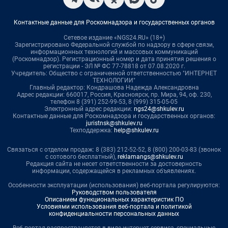
Контактные данные для Роскомнадзора и государственных органов
Сетевое издание «NGS24.RU» (18+)
Зарегистрировано Федеральной службой по надзору в сфере связи,
информационных технологий и массовых коммуникаций
(Роскомнадзор). Регистрационный номер и дата принятия решения о
регистрации - ЭЛ № ФС 77-78818 от 07.08.2020 г.
Учредитель: Общество с ограниченной ответственностью "ИНТЕРНЕТ
ТЕХНОЛОГИИ"
Главный редактор: Кондрашова Надежда Александровна
Адрес редакции: 660017, Россия, Красноярск, пр. Мира, 94, оф. 230,
телефон 8 (391) 252-99-53, 8 (999) 315-05-05
Электронный адрес редакции:
ngs24@shkulev.ru
Контактные данные для Роскомнадзора и государственных органов:
juristnsk@shkulev.ru
Техподдержка:
help@shkulev.ru
Связаться с отделом продаж: 8 (383) 212-52-52, 8 (800) 200-03-83 (звонок
с сотового бесплатный),
reklamangs@shkulev.ru
Редакция сайта не несет ответственности за достоверность
информации, содержащейся в рекламных объявлениях.
Особенности эксплуатации (использования) веб-портала регулируются:
Руководством пользователя
Описанием функциональных характеристик ПО
Условиями использования веб-портала и политикой
конфиденциальности персональных данных
Веб-портал распространяется в виде интернет-сервиса, специальные