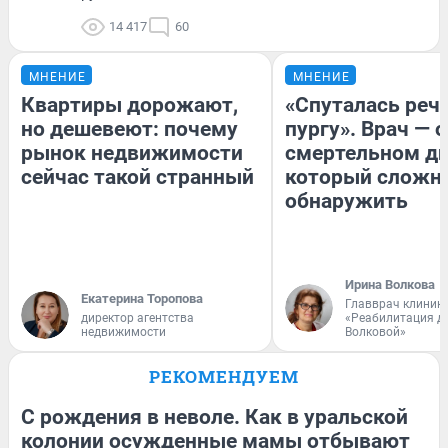
14 417
60
МНЕНИЕ
МНЕНИЕ
Квартиры дорожают,
«Спуталась речь
но дешевеют: почему
пургу». Врач — о
рынок недвижимости
смертельном ди
сейчас такой странный
который сложн
обнаружить
Ирина Волкова
Екатерина Торопова
Главврач клиник
директор агентства
«Реабилитация д
недвижимости
Волковой»
РЕКОМЕНДУЕМ
С рождения в неволе. Как в уральской
колонии осужденные мамы отбывают