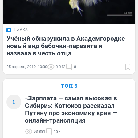
НАУКА
Учёный обнаружила в Академгородке
новый вид бабочки-паразита и
назвала в честь отца
25 апреля, 2019, 10:30
9 942
8
ТОП 5
«Зарплата — самая высокая в
1
Сибири»: Котюков рассказал
Путину про экономику края —
онлайн-трансляция
53 881
137