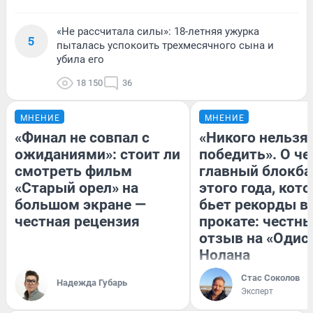
«Не рассчитала силы»: 18-летняя ужурка
5
пыталась успокоить трехмесячного сына и
убила его
18 150
36
МНЕНИЕ
МНЕНИЕ
«Финал не совпал с
«Никого нельзя
ожиданиями»: стоит ли
победить». О ч
смотреть фильм
главный блокба
«Старый орел» на
этого года, кот
большом экране —
бьет рекорды в
честная рецензия
прокате: честн
отзыв на «Одис
Нолана
Стас Соколов
Надежда Губарь
Эксперт