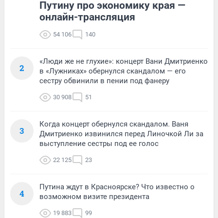
Путину про экономику края —
онлайн-трансляция
54 106
140
«Люди же не глухие»: концерт Вани Дмитриенко
2
в «Лужниках» обернулся скандалом — его
сестру обвинили в пении под фанеру
30 908
51
Когда концерт обернулся скандалом. Ваня
3
Дмитриенко извинился перед Линочкой Ли за
выступление сестры под ее голос
22 125
23
Путина ждут в Красноярске? Что известно о
4
возможном визите президента
19 883
99