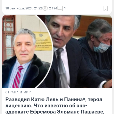
18 сентября, 2024, 21:22
2 194
1
СТРАНА И МИР
Разводил Катю Лель и Панина*, терял
лицензию. Что известно об экс-
адвокате Ефремова Эльмане Пашаеве,