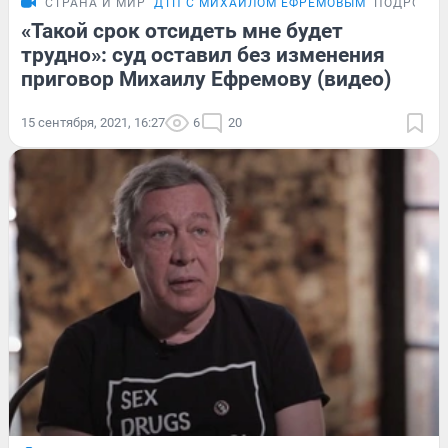
СТРАНА И МИР
ДТП С МИХАИЛОМ ЕФРЕМОВЫМ
ПОДРОБН
«Такой срок отсидеть мне будет
трудно»: суд оставил без изменения
приговор Михаилу Ефремову (видео)
15 сентября, 2021, 16:27
6
20