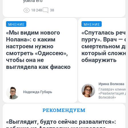
убила его
18 248
38
МНЕНИЕ
МНЕНИЕ
«Мы видим нового
«Спуталась речь
Нолана»: с каким
пургу». Врач — о
настроем нужно
смертельном ди
смотреть «Одиссею»,
который сложн
чтобы она не
обнаружить
выглядела как фиаско
Ирина Волкова
Главврач клиник
Надежда Губарь
«Реабилитация д
Волковой»
РЕКОМЕНДУЕМ
«Выглядит, будто сейчас развалится»: