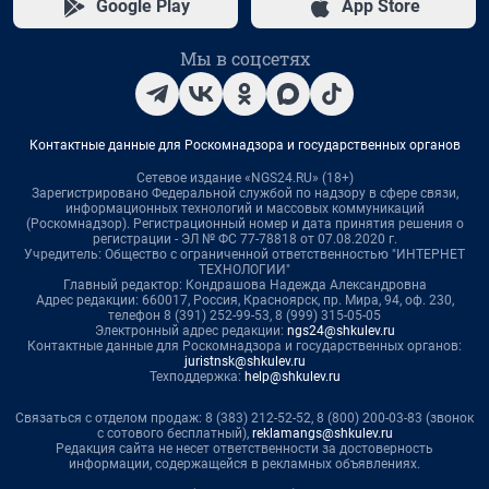
Google Play
App Store
Мы в соцсетях
Контактные данные для Роскомнадзора и государственных органов
Сетевое издание «NGS24.RU» (18+)
Зарегистрировано Федеральной службой по надзору в сфере связи,
информационных технологий и массовых коммуникаций
(Роскомнадзор). Регистрационный номер и дата принятия решения о
регистрации - ЭЛ № ФС 77-78818 от 07.08.2020 г.
Учредитель: Общество с ограниченной ответственностью "ИНТЕРНЕТ
ТЕХНОЛОГИИ"
Главный редактор: Кондрашова Надежда Александровна
Адрес редакции: 660017, Россия, Красноярск, пр. Мира, 94, оф. 230,
телефон 8 (391) 252-99-53, 8 (999) 315-05-05
Электронный адрес редакции:
ngs24@shkulev.ru
Контактные данные для Роскомнадзора и государственных органов:
juristnsk@shkulev.ru
Техподдержка:
help@shkulev.ru
Связаться с отделом продаж: 8 (383) 212-52-52, 8 (800) 200-03-83 (звонок
с сотового бесплатный),
reklamangs@shkulev.ru
Редакция сайта не несет ответственности за достоверность
информации, содержащейся в рекламных объявлениях.