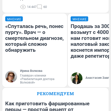
14 447
60
МНЕНИЕ
МНЕНИЕ
«Спуталась речь, понес
Продашь за 3000
пургу». Врач — о
возьмут с 4000.
смертельном диагнозе,
нам готовит но
который сложно
налоговый зако
обнаружить
коснется импор
даже репетитор
Ирина Волкова
Главврач клиники
Анастасия Завг
«Реабилитация доктора
Волковой»
РЕКОМЕНДУЕМ
Как приготовить фаршированные
перцы — простой рецепт от