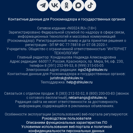
Контактные данные для Роскомнадзора и государственных органов
Сетевое издание «NGS24.RU» (18+)
Зарегистрировано Федеральной службой по надзору в сфере связи,
информационных технологий и массовых коммуникаций
(Роскомнадзор). Регистрационный номер и дата принятия решения о
регистрации - ЭЛ № ФС 77-78818 от 07.08.2020 г.
Учредитель: Общество с ограниченной ответственностью "ИНТЕРНЕТ
ТЕХНОЛОГИИ"
Главный редактор: Кондрашова Надежда Александровна
Адрес редакции: 660017, Россия, Красноярск, пр. Мира, 94, оф. 230,
телефон 8 (391) 252-99-53, 8 (999) 315-05-05
Электронный адрес редакции:
ngs24@shkulev.ru
Контактные данные для Роскомнадзора и государственных органов:
juristnsk@shkulev.ru
Техподдержка:
help@shkulev.ru
Связаться с отделом продаж: 8 (383) 212-52-52, 8 (800) 200-03-83 (звонок
с сотового бесплатный),
reklamangs@shkulev.ru
Редакция сайта не несет ответственности за достоверность
информации, содержащейся в рекламных объявлениях.
Особенности эксплуатации (использования) веб-портала регулируются:
Руководством пользователя
Описанием функциональных характеристик ПО
Условиями использования веб-портала и политикой
конфиденциальности персональных данных