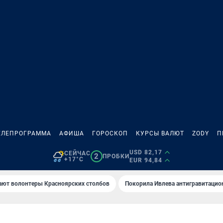
ЕЛЕПРОГРАММА
АФИША
ГОРОСКОП
КУРСЫ ВАЛЮТ
ZODY
П
USD 82,17
СЕЙЧАС
2
ПРОБКИ
+17°C
EUR 94,84
ают волонтеры Красноярских столбов
Покорила Ивлева антигравитаци