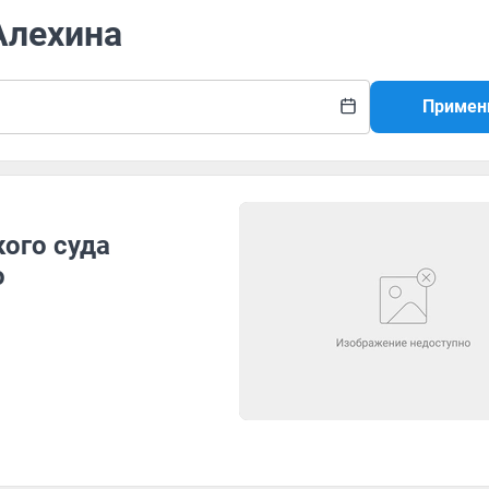
Алехина
Примен
кого суда
о