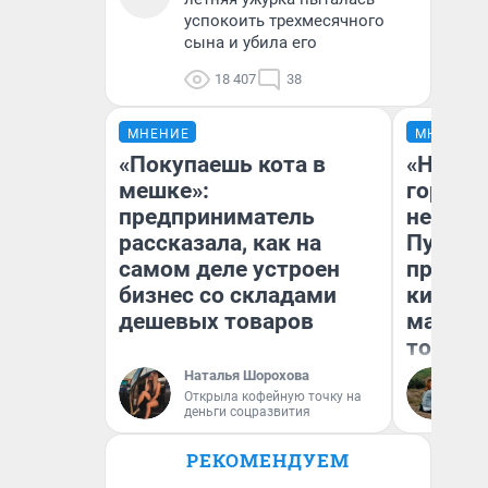
успокоить трехмесячного
сына и убила его
18 407
38
МНЕНИЕ
МНЕНИЕ
«Покупаешь кота в
«Нет н
мешке»:
городов
предприниматель
недофи
рассказала, как на
Путеше
самом деле устроен
проеха
бизнес со складами
киломе
дешевых товаров
машине
того
Наталья Шорохова
Ек
Открыла кофейную точку на
деньги соцразвития
РЕКОМЕНДУЕМ