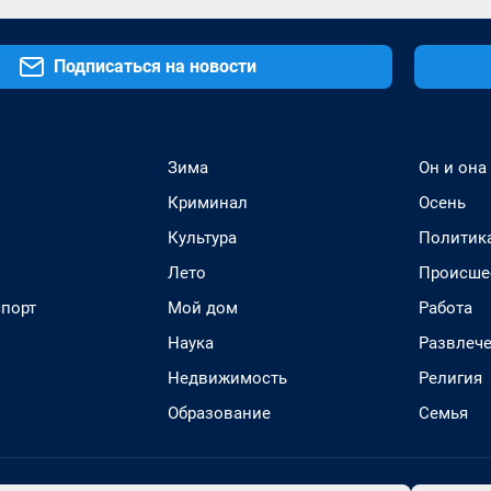
Подписаться на новости
Зима
Он и она
Криминал
Осень
Культура
Политик
Лето
Происше
спорт
Мой дом
Работа
Наука
Развлеч
Недвижимость
Религия
Образование
Семья