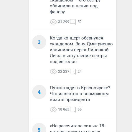
скандалом — его сестру
обвинили в пении под
фанеру
31 299
52
Когда концерт обернулся
3
скандалом. Ваня Дмитриенко
извинился перед Линочкой
Ли за выступление сестры
под ее голос
22 237
24
Путина ждут в Красноярске?
4
Что известно о возможном
визите президента
19 965
99
«Не рассчитала силы»: 18-
5
летняя ужурка пыталась