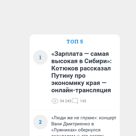
ТОП 5
«Зарплата — самая
1
высокая в Сибири»:
Котюков рассказал
Путину про
экономику края —
онлайн-трансляция
54 243
143
«Люди же не глухие»: концерт
2
Вани Дмитриенко в
«Лужниках» обернулся