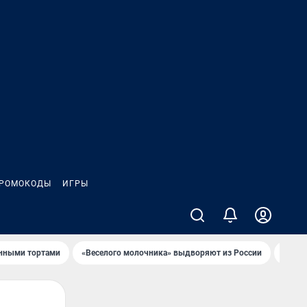
РОМОКОДЫ
ИГРЫ
онными тортами
«Веселого молочника» выдворяют из России
Семья