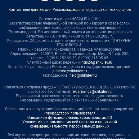
Контактные данные для Роскомнадзора и государственных органов
Сетевое издание «NGS24.RU» (18+)
Зарегистрировано Федеральной службой по надзору в сфере связи,
информационных технологий и массовых коммуникаций
(Роскомнадзор). Регистрационный номер и дата принятия решения о
регистрации - ЭЛ № ФС 77-78818 от 07.08.2020 г.
Учредитель: Общество с ограниченной ответственностью "ИНТЕРНЕТ
ТЕХНОЛОГИИ"
Главный редактор: Кондрашова Надежда Александровна
Адрес редакции: 660017, Россия, Красноярск, пр. Мира, 94, оф. 230,
телефон 8 (391) 252-99-53, 8 (999) 315-05-05
Электронный адрес редакции:
ngs24@shkulev.ru
Контактные данные для Роскомнадзора и государственных органов:
juristnsk@shkulev.ru
Техподдержка:
help@shkulev.ru
Связаться с отделом продаж: 8 (383) 212-52-52, 8 (800) 200-03-83 (звонок
с сотового бесплатный),
reklamangs@shkulev.ru
Редакция сайта не несет ответственности за достоверность
информации, содержащейся в рекламных объявлениях.
Особенности эксплуатации (использования) веб-портала регулируются:
Руководством пользователя
Описанием функциональных характеристик ПО
Условиями использования веб-портала и политикой
конфиденциальности персональных данных
Веб-портал распространяется в виде интернет-сервиса, специальные