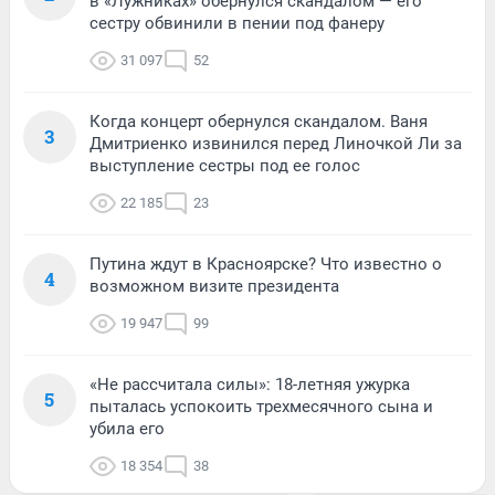
в «Лужниках» обернулся скандалом — его
сестру обвинили в пении под фанеру
31 097
52
Когда концерт обернулся скандалом. Ваня
3
Дмитриенко извинился перед Линочкой Ли за
выступление сестры под ее голос
22 185
23
Путина ждут в Красноярске? Что известно о
4
возможном визите президента
19 947
99
«Не рассчитала силы»: 18-летняя ужурка
5
пыталась успокоить трехмесячного сына и
убила его
18 354
38