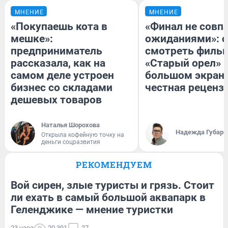
МНЕНИЕ
МНЕНИЕ
«Покупаешь кота в
«Финал не совпа
мешке»:
ожиданиями»: с
предприниматель
смотреть филь
рассказала, как на
«Старый орел» 
самом деле устроен
большом экран
бизнес со складами
честная реценз
дешевых товаров
Наталья Шорохова
Надежда Губарь
Открыла кофейную точку на
деньги соцразвития
РЕКОМЕНДУЕМ
Вой сирен, злые туристы и грязь. Стоит
ли ехать в самый большой аквапарк в
Геленджике — мнение туристки
23 часа
20 391
27