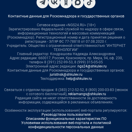
Контактные данные для Роскомнадзора и государственных органов
Сетевое издание «NGS24.RU» (18+)
Зарегистрировано Федеральной службой по надзору в сфере связи,
информационных технологий и массовых коммуникаций
(Роскомнадзор). Регистрационный номер и дата принятия решения о
регистрации - ЭЛ № ФС 77-78818 от 07.08.2020 г.
Учредитель: Общество с ограниченной ответственностью "ИНТЕРНЕТ
ТЕХНОЛОГИИ"
Главный редактор: Кондрашова Надежда Александровна
Адрес редакции: 660017, Россия, Красноярск, пр. Мира, 94, оф. 230,
телефон 8 (391) 252-99-53, 8 (999) 315-05-05
Электронный адрес редакции:
ngs24@shkulev.ru
Контактные данные для Роскомнадзора и государственных органов:
juristnsk@shkulev.ru
Техподдержка:
help@shkulev.ru
Связаться с отделом продаж: 8 (383) 212-52-52, 8 (800) 200-03-83 (звонок
с сотового бесплатный),
reklamangs@shkulev.ru
Редакция сайта не несет ответственности за достоверность
информации, содержащейся в рекламных объявлениях.
Особенности эксплуатации (использования) веб-портала регулируются:
Руководством пользователя
Описанием функциональных характеристик ПО
Условиями использования веб-портала и политикой
конфиденциальности персональных данных