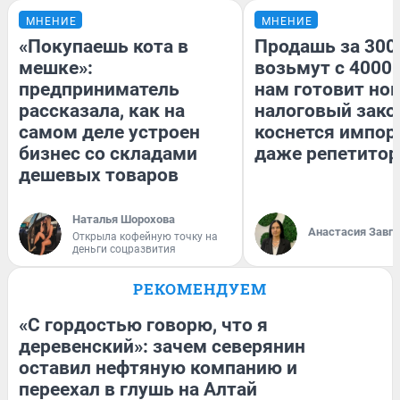
МНЕНИЕ
МНЕНИЕ
«Покупаешь кота в
Продашь за 3000
мешке»:
возьмут с 4000.
предприниматель
нам готовит но
рассказала, как на
налоговый зако
самом деле устроен
коснется импор
бизнес со складами
даже репетитор
дешевых товаров
Наталья Шорохова
Анастасия Завг
Открыла кофейную точку на
деньги соцразвития
РЕКОМЕНДУЕМ
«С гордостью говорю, что я
деревенский»: зачем северянин
оставил нефтяную компанию и
переехал в глушь на Алтай