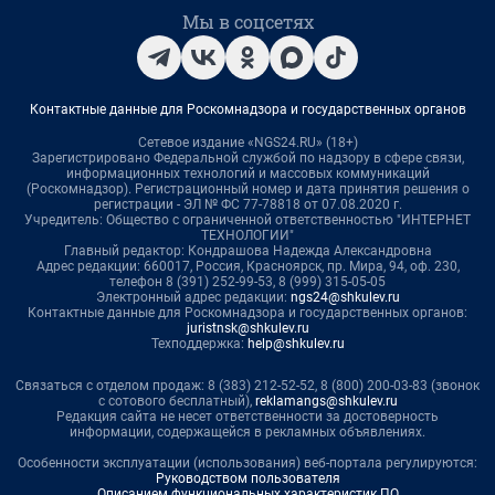
Мы в соцсетях
Контактные данные для Роскомнадзора и государственных органов
Сетевое издание «NGS24.RU» (18+)
Зарегистрировано Федеральной службой по надзору в сфере связи,
информационных технологий и массовых коммуникаций
(Роскомнадзор). Регистрационный номер и дата принятия решения о
регистрации - ЭЛ № ФС 77-78818 от 07.08.2020 г.
Учредитель: Общество с ограниченной ответственностью "ИНТЕРНЕТ
ТЕХНОЛОГИИ"
Главный редактор: Кондрашова Надежда Александровна
Адрес редакции: 660017, Россия, Красноярск, пр. Мира, 94, оф. 230,
телефон 8 (391) 252-99-53, 8 (999) 315-05-05
Электронный адрес редакции:
ngs24@shkulev.ru
Контактные данные для Роскомнадзора и государственных органов:
juristnsk@shkulev.ru
Техподдержка:
help@shkulev.ru
Связаться с отделом продаж: 8 (383) 212-52-52, 8 (800) 200-03-83 (звонок
с сотового бесплатный),
reklamangs@shkulev.ru
Редакция сайта не несет ответственности за достоверность
информации, содержащейся в рекламных объявлениях.
Особенности эксплуатации (использования) веб-портала регулируются:
Руководством пользователя
Описанием функциональных характеристик ПО