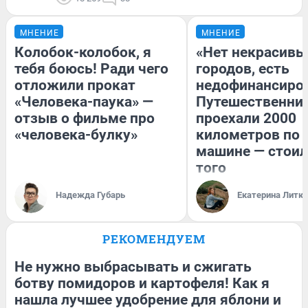
МНЕНИЕ
МНЕНИЕ
Колобок-колобок, я
«Нет некрасивы
тебя боюсь! Ради чего
городов, есть
отложили прокат
недофинансиро
«Человека-паука» —
Путешественни
отзыв о фильме про
проехали 2000
«человека-булку»
километров по 
машине — стоил
того
Надежда Губарь
Екатерина Литк
РЕКОМЕНДУЕМ
Не нужно выбрасывать и сжигать
ботву помидоров и картофеля! Как я
нашла лучшее удобрение для яблони и