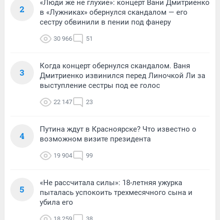
«Люди же не глухие»: концерт Вани Дмитриенко
2
в «Лужниках» обернулся скандалом — его
сестру обвинили в пении под фанеру
30 966
51
Когда концерт обернулся скандалом. Ваня
3
Дмитриенко извинился перед Линочкой Ли за
выступление сестры под ее голос
22 147
23
Путина ждут в Красноярске? Что известно о
4
возможном визите президента
19 904
99
«Не рассчитала силы»: 18-летняя ужурка
5
пыталась успокоить трехмесячного сына и
убила его
18 259
38