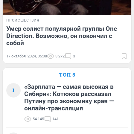
ПРОИСШЕСТВИЯ
Умер солист популярной группы One
Direction. Возможно, он покончил с
собой
17 октября, 2024, 05:08
3 272
3
ТОП 5
«Зарплата — самая высокая в
1
Сибири»: Котюков рассказал
Путину про экономику края —
онлайн-трансляция
54 145
141