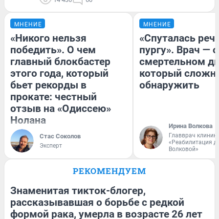
МНЕНИЕ
МНЕНИЕ
«Никого нельзя
«Спуталась речь
победить». О чем
пургу». Врач — о
главный блокбастер
смертельном ди
этого года, который
который сложн
бьет рекорды в
обнаружить
прокате: честный
отзыв на «Одиссею»
Нолана
Ирина Волкова
Главврач клиник
Стас Соколов
«Реабилитация д
Эксперт
Волковой»
РЕКОМЕНДУЕМ
Знаменитая тикток-блогер,
рассказывавшая о борьбе с редкой
формой рака, умерла в возрасте 26 лет