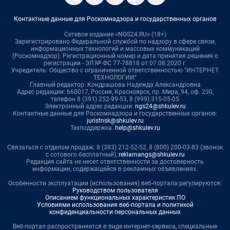
Контактные данные для Роскомнадзора и государственных органов
Сетевое издание «NGS24.RU» (18+)
Зарегистрировано Федеральной службой по надзору в сфере связи,
информационных технологий и массовых коммуникаций
(Роскомнадзор). Регистрационный номер и дата принятия решения о
регистрации - ЭЛ № ФС 77-78818 от 07.08.2020 г.
Учредитель: Общество с ограниченной ответственностью "ИНТЕРНЕТ
ТЕХНОЛОГИИ"
Главный редактор: Кондрашова Надежда Александровна
Адрес редакции: 660017, Россия, Красноярск, пр. Мира, 94, оф. 230,
телефон 8 (391) 252-99-53, 8 (999) 315-05-05
Электронный адрес редакции:
ngs24@shkulev.ru
Контактные данные для Роскомнадзора и государственных органов:
juristnsk@shkulev.ru
Техподдержка:
help@shkulev.ru
Связаться с отделом продаж: 8 (383) 212-52-52, 8 (800) 200-03-83 (звонок
с сотового бесплатный),
reklamangs@shkulev.ru
Редакция сайта не несет ответственности за достоверность
информации, содержащейся в рекламных объявлениях.
Особенности эксплуатации (использования) веб-портала регулируются:
Руководством пользователя
Описанием функциональных характеристик ПО
Условиями использования веб-портала и политикой
конфиденциальности персональных данных
Веб-портал распространяется в виде интернет-сервиса, специальные