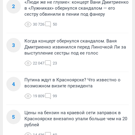
«Люди же не глухие»: концерт Вани Дмитриенко
2
в «Лужниках» обернулся скандалом — его
сестру обвинили в пении под фанеру
30 726
50
Когда концерт обернулся скандалом. Ваня
3
Дмитриенко извинился перед Линочкой Ли за
выступление сестры под ее голос
22 047
23
Путина ждут в Красноярске? Что известно о
4
возможном визите президента
19 809
99
Цены на бензин на краевой сети заправок в
5
Красноярске внезапно упали больше чем на 20
рублей
14 436
60