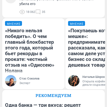
убила его
18 062
35
МНЕНИЕ
МНЕНИЕ
«Никого нельзя
«Покупаешь кот
победить». О чем
мешке»:
главный блокбастер
предпринимате
этого года, который
рассказала, как
бьет рекорды в
самом деле уст
прокате: честный
бизнес со скла
отзыв на «Одиссею»
дешевых товар
Нолана
Наталья Шорохо
Стас Соколов
Открыла кофейну
Эксперт
деньги соцразви
РЕКОМЕНДУЕМ
Одна банка — три вкуса: рецепт