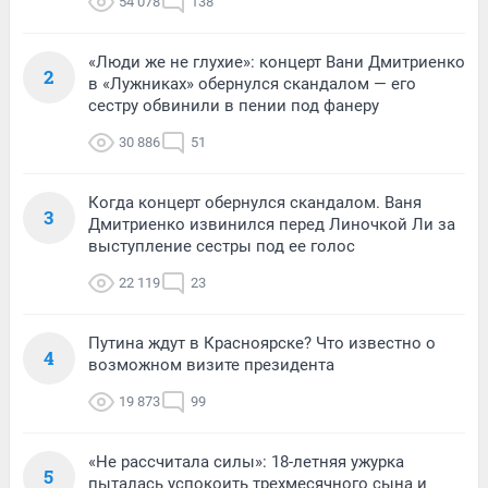
54 078
138
«Люди же не глухие»: концерт Вани Дмитриенко
2
в «Лужниках» обернулся скандалом — его
сестру обвинили в пении под фанеру
30 886
51
Когда концерт обернулся скандалом. Ваня
3
Дмитриенко извинился перед Линочкой Ли за
выступление сестры под ее голос
22 119
23
Путина ждут в Красноярске? Что известно о
4
возможном визите президента
19 873
99
«Не рассчитала силы»: 18-летняя ужурка
5
пыталась успокоить трехмесячного сына и