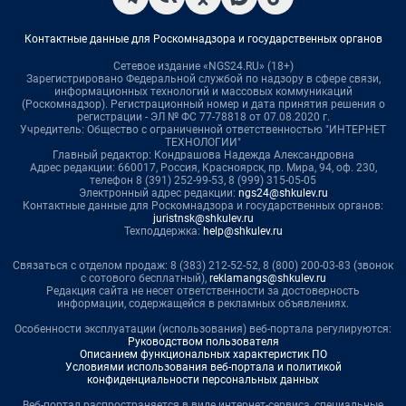
Контактные данные для Роскомнадзора и государственных органов
Сетевое издание «NGS24.RU» (18+)
Зарегистрировано Федеральной службой по надзору в сфере связи,
информационных технологий и массовых коммуникаций
(Роскомнадзор). Регистрационный номер и дата принятия решения о
регистрации - ЭЛ № ФС 77-78818 от 07.08.2020 г.
Учредитель: Общество с ограниченной ответственностью "ИНТЕРНЕТ
ТЕХНОЛОГИИ"
Главный редактор: Кондрашова Надежда Александровна
Адрес редакции: 660017, Россия, Красноярск, пр. Мира, 94, оф. 230,
телефон 8 (391) 252-99-53, 8 (999) 315-05-05
Электронный адрес редакции:
ngs24@shkulev.ru
Контактные данные для Роскомнадзора и государственных органов:
juristnsk@shkulev.ru
Техподдержка:
help@shkulev.ru
Связаться с отделом продаж: 8 (383) 212-52-52, 8 (800) 200-03-83 (звонок
с сотового бесплатный),
reklamangs@shkulev.ru
Редакция сайта не несет ответственности за достоверность
информации, содержащейся в рекламных объявлениях.
Особенности эксплуатации (использования) веб-портала регулируются:
Руководством пользователя
Описанием функциональных характеристик ПО
Условиями использования веб-портала и политикой
конфиденциальности персональных данных
Веб-портал распространяется в виде интернет-сервиса, специальные