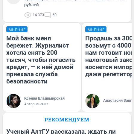
рублей
14 373
60
МНЕНИЕ
МНЕНИЕ
Мой банк меня
Продашь за 3000
бережет. Журналист
возьмут с 4000.
хотела снять 200
нам готовит но
тысяч, чтобы погасить
налоговый зако
кредит, — к ней домой
коснется импор
приехала служба
даже репетитор
безопасности
Ксения Владимирская
Анастасия Завг
Автор мнения
РЕКОМЕНДУЕМ
Ученый АлтГУ рассказала, ждать ли