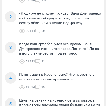
53 748
137
«Люди же не глухие»: концерт Вани Дмитриенко
2
в «Лужниках» обернулся скандалом — его
сестру обвинили в пении под фанеру
30 514
50
Когда концерт обернулся скандалом. Ваня
3
Дмитриенко извинился перед Линочкой Ли за
выступление сестры под ее голос
21 922
22
Путина ждут в Красноярске? Что известно о
4
возможном визите президента
19 734
99
Цены на бензин на краевой сети заправок в
5
Красноярске внезапно упали больше чем на 20